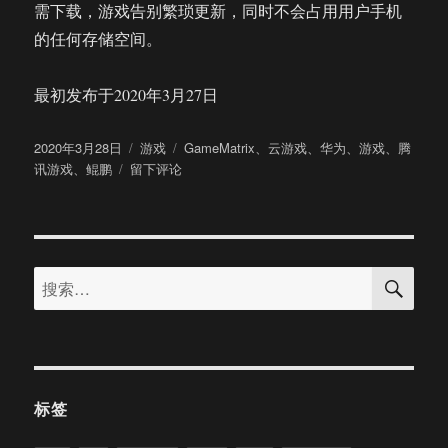
需下载，游戏告别繁琐更新，同时不会占用用户手机
的任何存储空间。
最初发布于2020年3月27日
发
分
标
2020年3月28日
游戏
GameMatrix
、
云游戏
、
华为
、
游戏
、
腾
布
于
类
签
讯游戏
、
鲲鹏
留下评论
于
腾
讯
游
戏
搜
与
搜
索
华
索：
为
成
立
联
合
标签
创
新