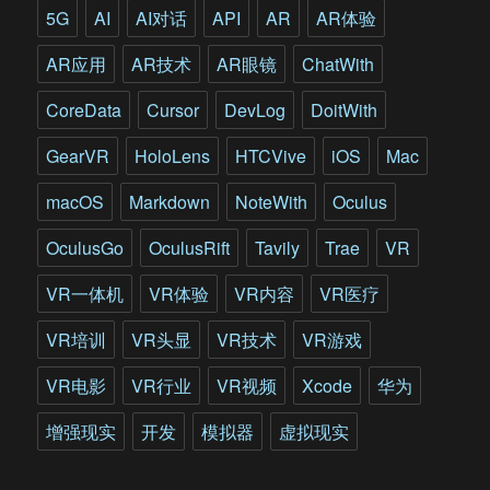
实
5G
AI
AI对话
API
AR
AR体验
验
室
AR应用
AR技术
AR眼镜
ChatWith
探
索
CoreData
Cursor
DevLog
DoitWith
VR/AR
等
GearVR
HoloLens
HTCVive
iOS
Mac
前
沿
macOS
Markdown
NoteWith
Oculus
技
术
OculusGo
OculusRift
Tavily
Trae
VR
VR一体机
VR体验
VR内容
VR医疗
VR培训
VR头显
VR技术
VR游戏
VR电影
VR行业
VR视频
Xcode
华为
增强现实
开发
模拟器
虚拟现实