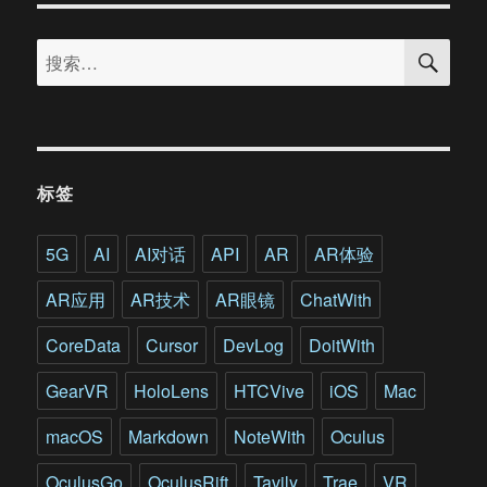
育
搜
碧
搜
索
蒙
索：
特
利
尔
工
作
标签
室
游
戏
5G
AI
AI对话
API
AR
AR体验
开
发
AR应用
AR技术
AR眼镜
ChatWith
总
监
CoreData
Cursor
DevLog
DoitWith
访
谈
GearVR
HoloLens
HTCVive
iOS
Mac
录
macOS
Markdown
NoteWith
Oculus
OculusGo
OculusRift
Tavily
Trae
VR