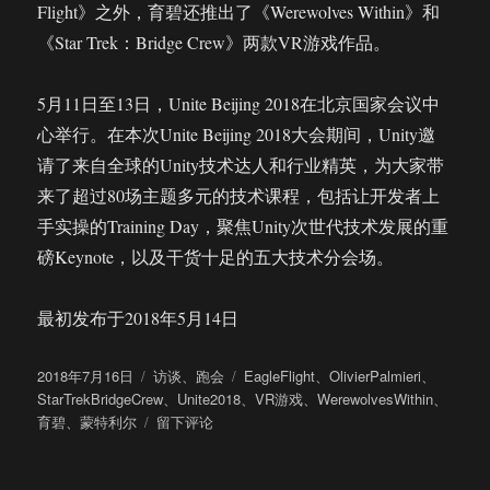
Flight》之外，育碧还推出了《Werewolves Within》和
《Star Trek：Bridge Crew》两款VR游戏作品。
5月11日至13日，Unite Beijing 2018在北京国家会议中
心举行。在本次Unite Beijing 2018大会期间，Unity邀
请了来自全球的Unity技术达人和行业精英，为大家带
来了超过80场主题多元的技术课程，包括让开发者上
手实操的Training Day，聚焦Unity次世代技术发展的重
磅Keynote，以及干货十足的五大技术分会场。
最初发布于2018年5月14日
发
分
标
2018年7月16日
访谈
、
跑会
EagleFlight
、
OlivierPalmieri
、
布
类
签
StarTrekBridgeCrew
、
Unite2018
、
VR游戏
、
WerewolvesWithin
、
于
于
育碧
、
蒙特利尔
留下评论
Unite
2018
|