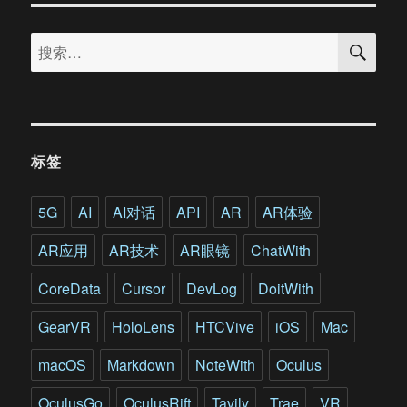
育
搜
碧
搜
索
蒙
索：
特
利
尔
工
作
标签
室
游
戏
5G
AI
AI对话
API
AR
AR体验
开
发
AR应用
AR技术
AR眼镜
ChatWith
总
监
CoreData
Cursor
DevLog
DoitWith
访
谈
GearVR
HoloLens
HTCVive
iOS
Mac
录
macOS
Markdown
NoteWith
Oculus
OculusGo
OculusRift
Tavily
Trae
VR