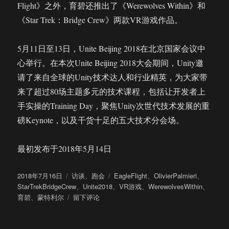
Flight》之外，育碧还推出了《Werewolves Within》和
《Star Trek：Bridge Crew》两款VR游戏作品。
5月11日至13日，Unite Beijing 2018在北京国家会议中
心举行。在本次Unite Beijing 2018大会期间，Unity邀
请了来自全球的Unity技术达人和行业精英，为大家带
来了超过80场主题多元的技术课程，包括让开发者上
手实操的Training Day，聚焦Unity次世代技术发展的重
磅Keynote，以及干货十足的五大技术分会场。
最初发布于2018年5月14日
发
分
标
2018年7月16日
访谈
、
跑会
EagleFlight
、
OlivierPalmieri
、
布
类
签
StarTrekBridgeCrew
、
Unite2018
、
VR游戏
、
WerewolvesWithin
、
于
于
育碧
、
蒙特利尔
留下评论
Unite
2018
|