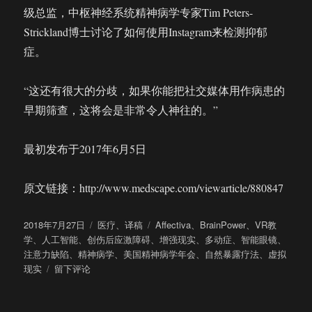
级总监，中枢神经系统精神病学专家Tim Peters-
Strickland博士讨论了如何使用Instagram来检测抑郁
症。
“这还有很大的分歧，如果你能把社交媒体用作病患的
早期筛查，这将会是非常令人神往的。”
最初发布于2017年6月5日
原文链接：http://www.medscape.com/viewarticle/880847
发
分
标
2018年7月27日
医疗
、
译稿
Affectiva
、
BrainPower
、
VR教
布
类
签
学
、
人工智能
、
创伤后应激障碍
、
增强现实
、
多动症
、
智能眼镜
、
于
注意力缺陷
、
精神病学
、
美国精神病学年会
、
自然暴露疗法
、
虚拟
于
现实
留下评论
美
国
精