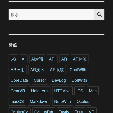
神
搜
病
搜
索
学
索：
会
年
会
的
新
标签
探
讨：
如
5G
AI
AI对话
API
AR
AR体验
何
将
AR应用
AR技术
AR眼镜
ChatWith
VR/AR
用
CoreData
Cursor
DevLog
DoitWith
于
精
GearVR
HoloLens
HTCVive
iOS
Mac
神
疾
macOS
Markdown
NoteWith
Oculus
病
领
OculusGo
OculusRift
Tavily
Trae
VR