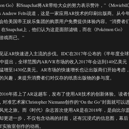
on Go》和Snapchat将AR带给大众的努力表示赞许，”《Moviebil
s Andrew Felts说道，这是一家应用AR技术的印刷出版商。从今
会给美国帝王娱乐集团的购票用户免费提供体验内容。“消费者
Snapchat上，他们认为这是面部滤镜，而在《Pokémon Go》
游戏而已。”
证AR快速进入主流的步伐。IDC在2017年公布的《半年度全球
》中提出，全球范围内AR/VR市场的收入2017年会达到140亿美元
会猛增至1430亿美元。AR市场的快速增长也让出版商们开始考虑
的兴趣，来提升消费者们对仅存的纸质出版物的参与度。
2016年搭上了AR这趟车，发布了使用AR技术的创新体验。读者
艺术家Christopher Niemann创作的“On the Go”封面就可以
风光之旅。而《时代》杂志首次使用AR是在2018年，是由比尔
却更进一步，不仅包含动画的封面，还有沉浸式的信息图，幕后
OT实验室创作的动画。