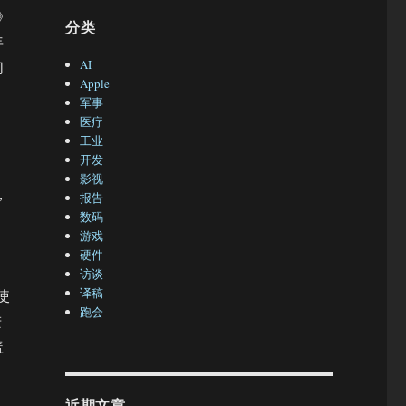
l》
分类
年
AI
们
Apple
军事
医疗
工业
开发
影视
，
报告
数码
，
游戏
硬件
访谈
译稿
使
跑会
进
盖
近期文章