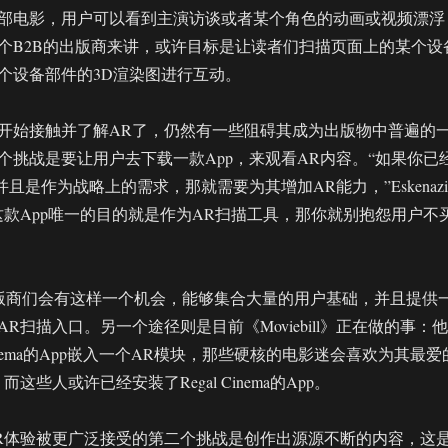
部电影，用户可以看到主演访谈或者某个角色的动画或视频漂浮
个B2B的出版商来讲，或许目标是让读者们扫描页面上的某个设
个设备部件的3D渲染图进行互动。
开始接触并了解AR了，仍然有一些阻碍其成为出版物中普遍的
个挑战是要让用户去下载一款App，来观看AR内容。“如果你已
并且是作为战略上的需求，那就需要为其增加AR能力，”Eskenazi
这款App唯一的目的就是作为AR扫描工具，那你就别抱怨用户不
信，出版商们会有这样一个机会，能够集合大量的用户基础，并且提供
R扫描入口。另一个途径则是目前《Moviebill》正在做的事：他
Cinema的App嵌入一个AR模块，那些硬核的电影迷会喜欢为其最爱
这些人或许已经安装了Regal Cinema的App。
R体验被更广泛接受的第二个挑战是创作出源源不断的内容，这