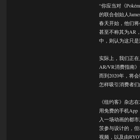
能
“你应当对《Pokém
够
带
的联合创始人Jame
来
春天开始，他们将
新
甚至不称其为AR，在
活
力
中，则认为这只是
实际上，我们正在见
AR/VR消费指南
而到2020年，将
怎样吸引消费者们
《纽约客》杂志在
用免费的手机App，对准
入一场动画的都市
茨参与设计的，但
视频，以及由RY