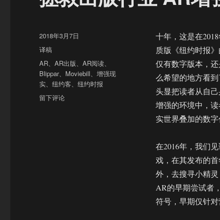
发
2018年3月7日
十年，这是在2018
布
分
译稿
质版《纽约时报》
于
类
标
AR
、
AR出版
、
AR阅读
、
仅有数字版本，还
签
Blippar
、
Moviebill
、
增强现
么希望的地方看到了
实
、
纽约客
、
纽约时报
头显把读者从自己
于
留下评论
增强的环境中，读
拯
救
实世界叠加的数字
出
版
在2016年，我们
行
业
戏，在其发布的首
AR
外，去搜寻小精灵，
增
AR的早期尝试者
强
现
符号，早期仅针对
实