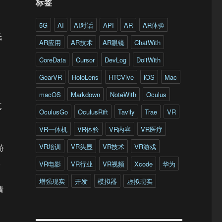
标签
5G
AI
AI对话
API
AR
AR体验
纸
AR应用
AR技术
AR眼镜
ChatWith
CoreData
Cursor
DevLog
DoitWith
GearVR
HoloLens
HTCVive
iOS
Mac
macOS
Markdown
NoteWith
Oculus
真
OculusGo
OculusRift
Tavily
Trae
VR
VR一体机
VR体验
VR内容
VR医疗
VR培训
VR头显
VR技术
VR游戏
游
室
VR电影
VR行业
VR视频
Xcode
华为
增强现实
开发
模拟器
虚拟现实
情