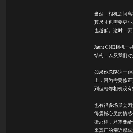
中
文
版
当然，相机之间离
第
其尺寸也需要更小
二
也越低。这时，要
章
相
机
Jaunt ONE
(下)
结构，以及我们对光
如果你忽略这一距
上，因为需要修正
到但相邻相机没有
也有很多场景会因
得震撼心灵的情感
摄那样，只需要给
来真正的亲近感或