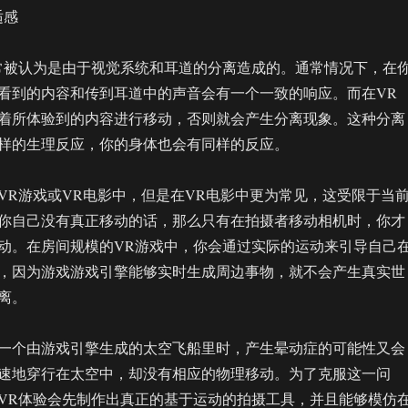
适感
常被认为是由于视觉系统和耳道的分离造成的。通常情况下，在
看到的内容和传到耳道中的声音会有一个一致的响应。而在VR
着所体验到的内容进行移动，否则就会产生分离现象。这种分离
样的生理反应，你的身体也会有同样的反应。
VR游戏或VR电影中，但是在VR电影中更为常见，这受限于当
你自己没有真正移动的话，那么只有在拍摄者移动相机时，你才
动。在房间规模的VR游戏中，你会通过实际的运动来引导自己
，因为游戏游戏引擎能够实时生成周边事物，就不会产生真实世
离。
一个由游戏引擎生成的太空飞船里时，产生晕动症的可能性又会
速地穿行在太空中，却没有相应的物理移动。为了克服这一问
VR体验会先制作出真正的基于运动的拍摄工具，并且能够模仿