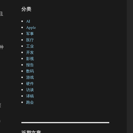
分类
且
AI
Apple
军事
医疗
工业
种
开发
影视
报告
数码
游戏
硬件
访谈
译稿
跑会
获
拍
带
近期文章