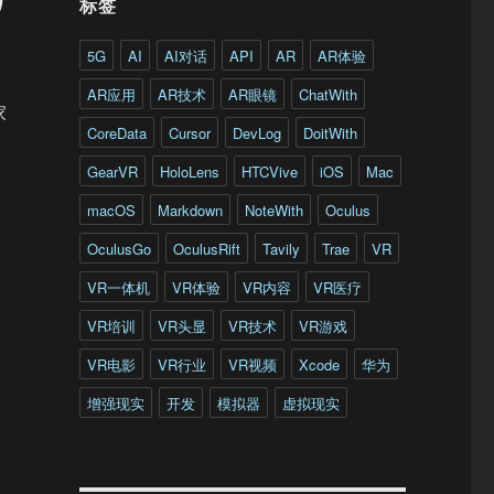
标签
5G
AI
AI对话
API
AR
AR体验
AR应用
AR技术
AR眼镜
ChatWith
家
CoreData
Cursor
DevLog
DoitWith
GearVR
HoloLens
HTCVive
iOS
Mac
macOS
Markdown
NoteWith
Oculus
OculusGo
OculusRift
Tavily
Trae
VR
VR一体机
VR体验
VR内容
VR医疗
VR培训
VR头显
VR技术
VR游戏
VR电影
VR行业
VR视频
Xcode
华为
增强现实
开发
模拟器
虚拟现实