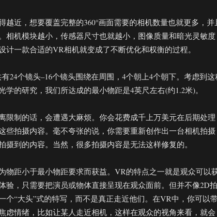
得越近，想要覆盖完整的360°画面需要的相机数量也就更多，并
。相机模块越小，传感器尺寸也就越小，图像质量和暗光灵敏度
设计一款合适的VR相机就变成了不断优化和权衡的过程。
相机一共有24个镜头–16个镜头围绕在周围，4个朝上4个朝下。考虑到这
学的研究，我们所达成的最小物距是4英尺左右(约1.2米)。
离限制的话，会遭遇大麻烦。你会花费成千上万美元在后期处理
这些拍摄内容。毫不夸张的说，你需要重新创作出一台相机拍摄
拍摄到的内容。当然，很多拍摄内容是无法这样修复的。
为物距小于最小物距要求而获益。VR的特点之一就是观众可以
体验，只需要把演员或物体直接呈现在观众面前。但并不像2D
一个“大头”式的特写，而不是真正走近他们。在VR中，你可以
焦虑情绪，比如让某人走近相机，这样在观众的视角来看，就会