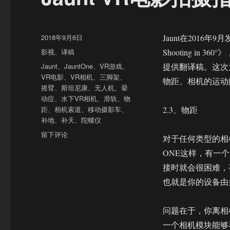
发
2018年9月6日
Jaunt在2016年9月发布了《
布
分
影视
、
译稿
Shooting i
于
类
标
Jaunt
、
JauntOne
、
VR游戏
、
提供翻译稿。这次
签
VR电影
、
VR相机
、
三脚架
、
物距、相机的运动
摇臂
、
斯坦尼康
、
无人机
、
晕
动症
、
水下VR相机
、
滑轨
、
物
距
、
相机索道
、
移动摄影车
、
2.3、物距
补地
、
补天
、
陀螺仪
于
留下评论
对于任何类型的相
Jaunt
ONE这样，有一
VR
电
接时就会很困难，
影
也就是你的设备由
拍
摄
指
问题在于，你离相
南
一个相机模块能够