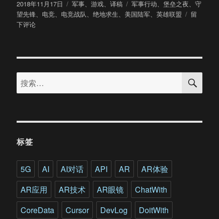
发
分
标
2018年11月17日
军事
、
游戏
、
译稿
军事行动
、
堡垒之夜
、
守
布
类
签
于
望先锋
、
电竞
、
电竞战队
、
绝地求生
、
美国陆军
、
英雄联盟
留
于
美
下评论
国
陆
军
正
搜
在
搜
索
组
索：
建
电
竞
战
队
标签
还
曾
开
5G
AI
AI对话
API
AR
AR体验
发
一
AR应用
AR技术
AR眼镜
ChatWith
款
“官
CoreData
Cursor
DevLog
DoitWith
方