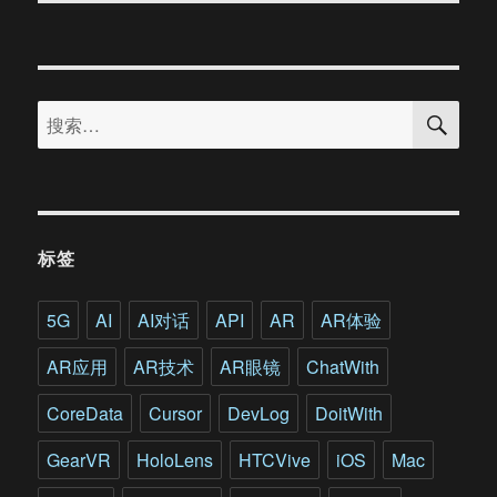
章：
搜
搜
索
索：
标签
5G
AI
AI对话
API
AR
AR体验
AR应用
AR技术
AR眼镜
ChatWith
CoreData
Cursor
DevLog
DoitWith
GearVR
HoloLens
HTCVive
iOS
Mac