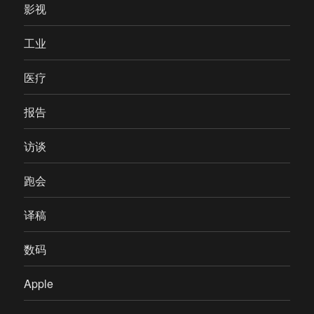
影视
工业
医疗
报告
访谈
跑会
译稿
数码
Apple