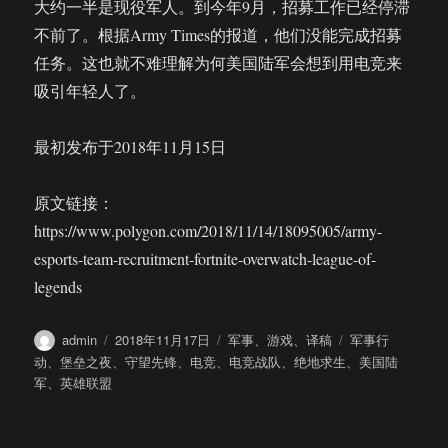
大约一半是现役军人。到今年9月，招募工作已经停滞
不前了。根据Army Times的报道，他们没能完成招募
任务。这也就不难理解为何美国陆军会想到用电竞来
吸引年轻人了。
最初发布于2018年11月15日
原文链接：
https://www.polygon.com/2018/11/14/18095005/army-
esports-team-recruitment-fortnite-overwatch-league-of-
legends
作
发
分
标
admin
2018年11月17日
军事
、
游戏
、
译稿
军事行
者
布
类
签
动
、
堡垒之夜
、
守望先锋
、
电竞
、
电竞战队
、
绝地求生
、
美国陆
于
军
、
英雄联盟