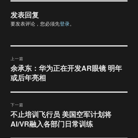
发表回复
要发表评论，您必须先
登录
。
文
上一篇
章
余承东：华为正在开发AR眼镜 明年
上
或后年亮相
篇
导
文
航
章：
下一篇
不止培训飞行员 美国空军计划将
下
AI/VR融入各部门日常训练
篇
文