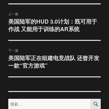
文
上一篇
章
美国陆军的HUD 3.0计划：既可用于
上
作战 又能用于训练的AR系统
篇
导
文
航
章：
下一篇
美国陆军正在组建电竞战队 还曾开发
下
一款“官方游戏”
篇
文
章：
搜
搜
索
索：