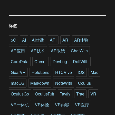
标签
5G
AI
AI对话
API
AR
AR体验
AR应用
AR技术
AR眼镜
ChatWith
CoreData
Cursor
DevLog
DoitWith
GearVR
HoloLens
HTCVive
iOS
Mac
macOS
Markdown
NoteWith
Oculus
OculusGo
OculusRift
Tavily
Trae
VR
VR一体机
VR体验
VR内容
VR医疗