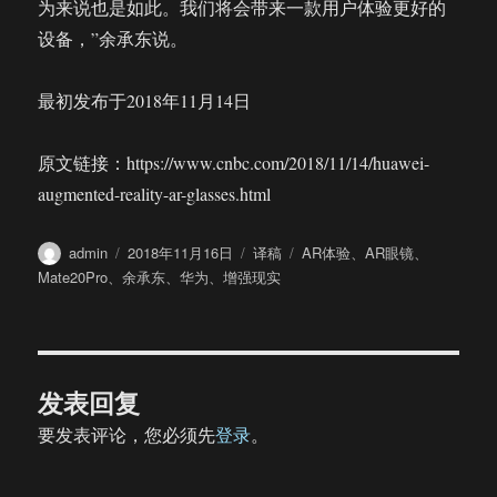
为来说也是如此。我们将会带来一款用户体验更好的
设备，”余承东说。
最初发布于2018年11月14日
原文链接：https://www.cnbc.com/2018/11/14/huawei-
augmented-reality-ar-glasses.html
作
发
分
标
admin
2018年11月16日
译稿
AR体验
、
AR眼镜
、
者
布
类
签
Mate20Pro
、
余承东
、
华为
、
增强现实
于
发表回复
要发表评论，您必须先
登录
。