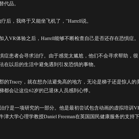
替代品。
疗后，我终于又能坐飞机了，”Harrell说。
入VR体验之后，Harrell能够不断检查自己是否还存在恐惧症。
惧症患者会寻求治疗。由于感觉太尴尬，他们不会寻求帮助，很
法在以后的生活中避免遇到引发恐惧的事物。
郡的Tracey，就在想办法避免高的地方，无论是梯子还是惊人的
梯都会让这位62岁的已退休人员感到心悸。
的VR治疗是一项研究的一部分。他是最初尝试包含动画的虚拟培训V
津大学心理学教授Daniel Freeman在英国国民健康服务的支持