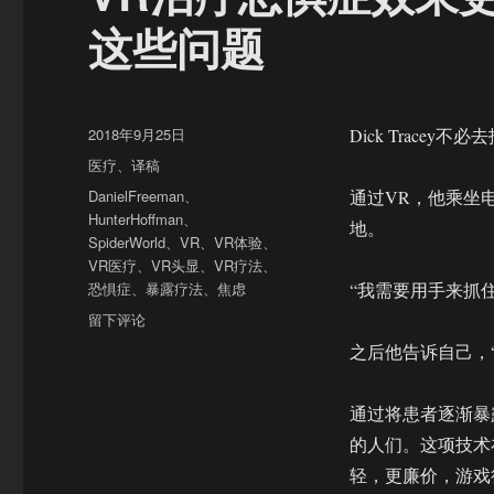
这些问题
发
2018年9月25日
Dick Trac
布
分
医疗
、
译稿
于
类
标
DanielFreeman
、
通过VR，他乘坐
签
HunterHoffman
、
地。
SpiderWorld
、
VR
、
VR体验
、
VR医疗
、
VR头显
、
VR疗法
、
恐惧症
、
暴露疗法
、
焦虑
“我需要用手来抓
于
留下评论
VR
之后他告诉自己，
治
疗
恐
通过将患者逐渐暴
惧
的人们。这项技术
症
轻，更廉价，游戏
效