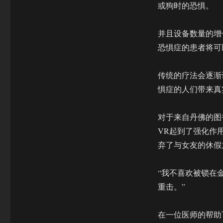
果
或狗时的恐惧。
更
好
并且设备数量的增
但
大
恐惧症的患者将可
规
模
传统的疗法会逐渐
采
用
惧症的人们带来真
还
需
对于来自丹佛的图书
解
决
VR起到了强化作
这
弃了与女友的休假
些
问
题
“我不喜欢被锁在金
重击。”
在一位医师的帮助下