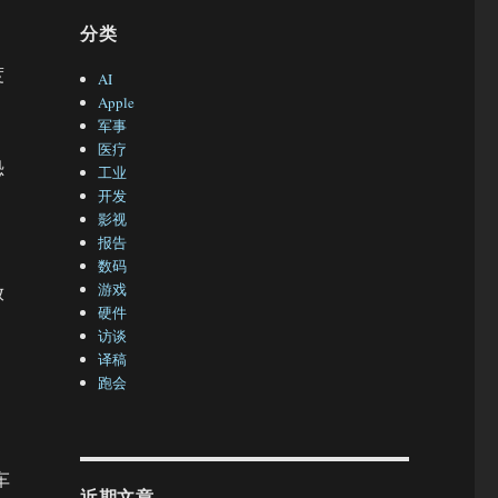
分类
度
AI
Apple
军事
医疗
恐
工业
开发
影视
报告
数码
游戏
放
硬件
访谈
译稿
跑会
车
近期文章