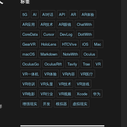
标签
5G
AI
AI对话
API
AR
AR体验
AR应用
AR技术
AR眼镜
ChatWith
CoreData
Cursor
DevLog
DoitWith
GearVR
HoloLens
HTCVive
iOS
Mac
macOS
Markdown
NoteWith
Oculus
OculusGo
OculusRift
Tavily
Trae
VR
VR一体机
VR体验
VR内容
VR医疗
VR培训
VR头显
VR技术
VR游戏
VR电影
VR行业
VR视频
Xcode
华为
增强现实
开发
模拟器
虚拟现实
样