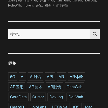
2025年8月13日
AI
、
开发
AI
、
ChatWith
、
Cursor
、
DevLog
、
布
类
签
于
NoteWith
、
Token
、
开发
、
模型
留下评论
于
DevLog：
2025
年
8
搜
月
搜
索
7
索：
日
标签
5G
AI
AI对话
API
AR
AR体验
AR应用
AR技术
AR眼镜
ChatWith
CoreData
Cursor
DevLog
DoitWith
GearVR
HoloLens
HTCVive
iOS
Mac