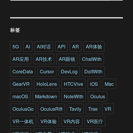
用
于
标
记
战
标签
场
核
生
5G
AI
AI对话
API
AR
AR体验
化
威
AR应用
AR技术
AR眼镜
ChatWith
胁
CoreData
Cursor
DevLog
DoitWith
GearVR
HoloLens
HTCVive
iOS
Mac
macOS
Markdown
NoteWith
Oculus
OculusGo
OculusRift
Tavily
Trae
VR
VR一体机
VR体验
VR内容
VR医疗