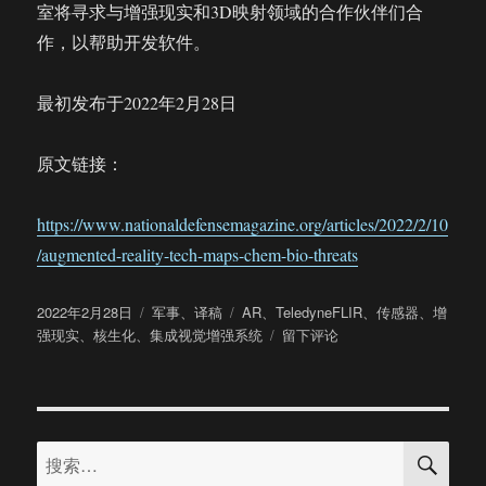
室将寻求与增强现实和3D映射领域的合作伙伴们合
作，以帮助开发软件。
最初发布于2022年2月28日
原文链接：
https://www.nationaldefensemagazine.org/articles/2022/2/10
/augmented-reality-tech-maps-chem-bio-threats
发
分
标
2022年2月28日
军事
、
译稿
AR
、
TeledyneFLIR
、
传感器
、
增
布
类
签
于
强现实
、
核生化
、
集成视觉增强系统
留下评论
于
增
强
现
实
搜
技
搜
索
术
索：