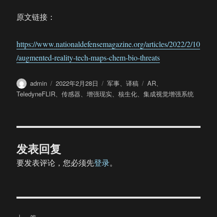
原文链接：
https://www.nationaldefensemagazine.org/articles/2022/2/10
/augmented-reality-tech-maps-chem-bio-threats
作
发
分
标
admin
2022年2月28日
军事
、
译稿
AR
、
者
布
类
签
TeledyneFLIR
、
传感器
、
增强现实
、
核生化
、
集成视觉增强系统
于
发表回复
要发表评论，您必须先
登录
。
文