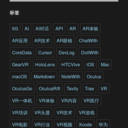
标签
5G
AI
AI对话
API
AR
AR体验
AR应用
AR技术
AR眼镜
ChatWith
CoreData
Cursor
DevLog
DoitWith
GearVR
HoloLens
HTCVive
iOS
Mac
macOS
Markdown
NoteWith
Oculus
OculusGo
OculusRift
Tavily
Trae
VR
VR一体机
VR体验
VR内容
VR医疗
VR培训
VR头显
VR技术
VR游戏
VR电影
VR行业
VR视频
Xcode
华为