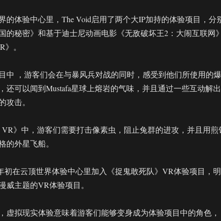
的体验中心里，The Void启用了两个大IP加持的体验项目，分
国的秘密》和基于迪士尼动画电影《无敌破坏王2：大闹互联网
 VR》。
目中 ，游客们会在与暴风兵对战的同时，感受到他们所使用的
还可以闻到Mustafa星球上熔岩的气味，并且通过一些互动解出
的攻击。
breaks VR》中，游客们需要打击像素虫，阻止兔群的进攻，并且用煎
格的外星飞船。
于明年年初在云顶世界体验中心里加入《捉鬼敢死队》VR体验项目，明
漫威主题的VR体验项目。
，虚拟现实体验意味着游客们能够变身成为体验项目中的角色，