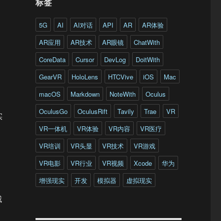
标签
5G
AI
AI对话
API
AR
AR体验
AR应用
AR技术
AR眼镜
ChatWith
CoreData
Cursor
DevLog
DoitWith
GearVR
HoloLens
HTCVive
iOS
Mac
macOS
Markdown
NoteWith
Oculus
OculusGo
OculusRift
Tavily
Trae
VR
实
VR一体机
VR体验
VR内容
VR医疗
VR培训
VR头显
VR技术
VR游戏
VR电影
VR行业
VR视频
Xcode
华为
增强现实
开发
模拟器
虚拟现实
城