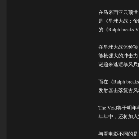
超
100
在马来西亚云顶世界
家
是《星球大战：帝
体
验
的《Ralph breaks
中
心
在星球大战体验项
首
家
能枪强大的冲击力，
落
谜题来逃避暴风兵
户
马
来
而在《Ralph 
西
发射器击落复古风
亚
The Void将
年年中，还将加入
与看电影不同的是