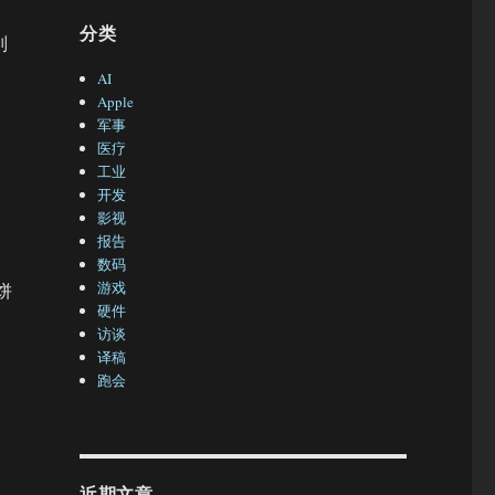
分类
别
》
AI
Apple
军事
医疗
爆
工业
开发
影视
报告
数码
游戏
饼
硬件
访谈
译稿
跑会
近期文章