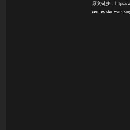
原文链接：https://www.c
centres-star-wars-s