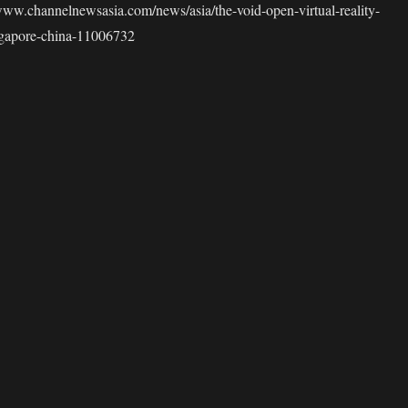
hannelnewsasia.com/news/asia/the-void-open-virtual-reality-
ingapore-china-11006732