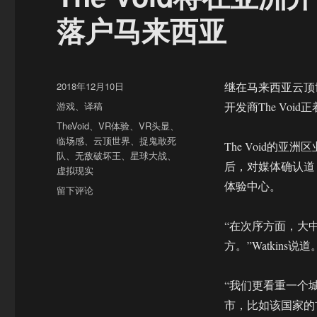
落户马来西亚
发
2018年12月10日
继在马来西亚云顶
布
分
游戏
、
译稿
开发商The Vo
于
类
标
TheVoid
、
VR体验
、
VR头显
、
签
临场感
、
云顶世界
、
捉鬼敢死
The Void的亚洲
队
、
无敌破坏王
、
星球大战
、
后，对媒体确认道
虚拟现实
体验中心。
于
留下评论
The
Void
“在次序方面，大
将
方。”Watkins说道
在
亚
洲
“我们更看重一个
开
市，比如该国家的首都
设