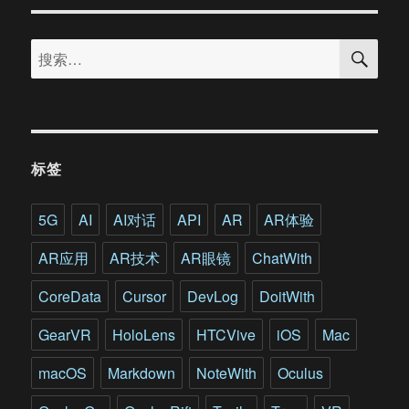
一
场
搜
大
搜
索
火
索：
的
巴
西
国
家
标签
博
物
馆
5G
AI
AI对话
API
AR
AR体验
正
在
AR应用
AR技术
AR眼镜
ChatWith
用
VR/AR
CoreData
Cursor
DevLog
DoitWith
等
技
GearVR
HoloLens
HTCVive
iOS
Mac
术
重
macOS
Markdown
NoteWith
Oculus
获
新