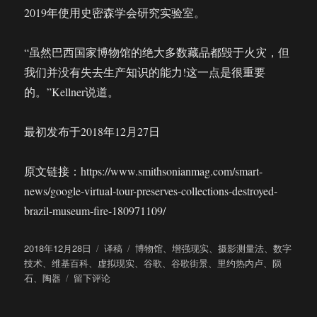
2019年使用史密森学会研究实验室。
“虽然巴西国家博物馆的绝大多数藏品都毁于火灾，但
我们并没有失去生产知识的能力!这一点是很重要
的。”Kellner说道。
最初发布于2018年12月27日
原文链接：https://www.smithsonianmag.com/smart-
news/google-virtual-tour-preserves-collections-destroyed-
brazil-museum-fire-180971109/
发
分
标
2018年12月28日
译稿
博物馆
、
增强现实
、
摄影测量法
、
数字
布
类
签
技术
、
维基百科
、
虚拟现实
、
谷歌
、
谷歌街景
、
里约热内卢
、
陨
于
于
石
、
陶器
留下评论
毁
于