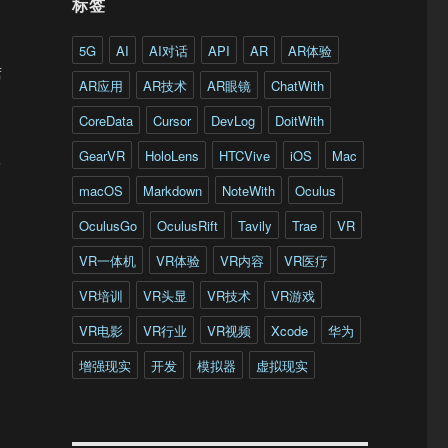
标签
5G
AI
AI对话
API
AR
AR体验
席
AR应用
AR技术
AR眼镜
ChatWith
CoreData
Cursor
DevLog
DoitWith
GearVR
HoloLens
HTCVive
iOS
Mac
工
macOS
Markdown
NoteWith
Oculus
OculusGo
OculusRift
Tavily
Trae
VR
VR一体机
VR体验
VR内容
VR医疗
VR培训
VR头显
VR技术
VR游戏
VR电影
VR行业
VR视频
Xcode
华为
增强现实
开发
模拟器
虚拟现实