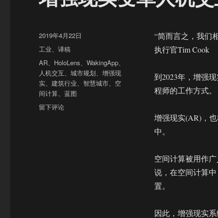
发
2019年4月22日
“简而言之，我们相
布
分
工业
、
译稿
执行官Tim Cook
于
类
标
AR
、
HoloLens
、
WakingApp
、
签
人机交互
、
城市规划
、
增强现
到2023年，增强
实
、
建筑行业
、
智慧城市
、
空
程师的工作方式。
间计算
、
蓝图
于
留下评论
增
增强现实(AR)
强
中。
现
实
变
空间计算被用作广
革
说，在空间计算中
人
置。
机
交
互
因此，增强现实系