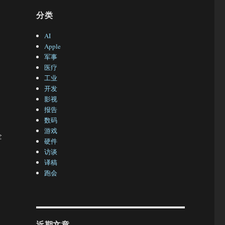
分类
AI
Apple
军事
医疗
工业
开发
影视
报告
数码
游戏
企
硬件
访谈
译稿
跑会
近期文章