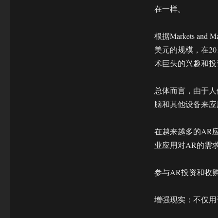
这
在一样。
就
是
建
根据Markets a
筑
美元的规模，在20
行
业
术巨头的兴趣和投
的
未
总体而言，由于人
来
脑和其他设备来应
在越来越多的AR
业应用对AR的需
参与AR投资和收购
增强现实：不仅用