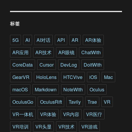
数
据
分
析…
标签
这
些
新
5G
AI
AI对话
API
AR
AR体验
技
术
AR应用
AR技术
AR眼镜
ChatWith
已
然
CoreData
Cursor
DevLog
DoitWith
进
入
GearVR
HoloLens
HTCVive
iOS
Mac
石
油
macOS
Markdown
NoteWith
Oculus
行
业
OculusGo
OculusRift
Tavily
Trae
VR
VR一体机
VR体验
VR内容
VR医疗
VR培训
VR头显
VR技术
VR游戏