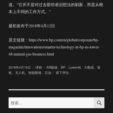
道。“它并不是对过去那些老旧想法的刷新，而是从根
本上不同的工作方式。”
最初发布于2018年4月12日
原文链接：https://www.bp.com/en/global/corporate/bp-
magazine/innovations/smarter-technology-in-bp-us-lower-
48-natural-gas-business.html
发
分
标
2018年4月15日
译稿
AR眼镜
、
BP
、
Lower48
、
大数据
、
巡
布
类
签
于
检
、
无人机
、
智能眼镜
、
石油
留下评论
于
AR
眼
镜、
无
搜
人
搜
索
机、
索：
大