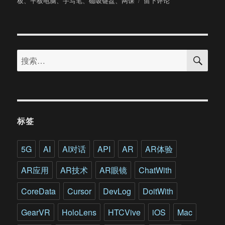
板
、
平板电脑
、
手写笔
、
磁吸键盘
、
网课
留下评论
于
“网
课
专
用
搜
平
搜
索
板”
索：
华
为
MatePad
开
箱
标签
上
手
5G
AI
AI对话
API
AR
AR体验
AR应用
AR技术
AR眼镜
ChatWith
CoreData
Cursor
DevLog
DoitWith
GearVR
HoloLens
HTCVive
iOS
Mac