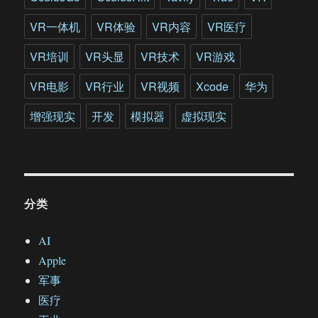
大
游
VR一体机
VR体验
VR内容
VR医疗
戏
品
VR培训
VR头显
VR技术
VR游戏
质
飞
VR电影
VR行业
VR视频
Xcode
华为
速
提
增强现实
开发
模拟器
虚拟现实
升
分类
AI
Apple
军事
医疗