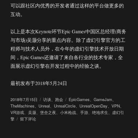
可以跟社区内优秀的开发者通过这样的平台做更多的
互动。
以上是本次Keynote环节Epic Games中国区总经理(商务
与市场)吴灏分享的重点内容。除了虚幻引擎官方的工
程师与技术人员外，在今年的虚幻引擎技术开放日期
间，Epic Games还邀请了来自各行业的技术专家，全
面展示虚幻引擎在开发过程中的经验之谈。
最初发布于2018年5月24日
发
分
标
2018年7月15日
访谈
、
跑会
EpicGames
、
GameJam
、
布
类
签
TheMachines
、
Unreal
、
UnrealCircle
、
UnrealOpenDay
、
VPN
、
于
VR游戏
、
吴灏
、
堡垒之夜
、
小米枪战
、
手游
、
绝地求生
、
虚幻引
于
擎
留下评论
Epic
Games
大