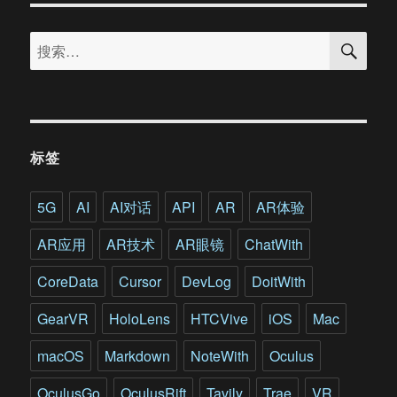
中
搜
华
搜
索
区
索：
总
经
理
吴
灏：
标签
虚
幻
引
5G
AI
AI对话
API
AR
AR体验
擎
中
AR应用
AR技术
AR眼镜
ChatWith
国
用
CoreData
Cursor
DevLog
DoitWith
户
群
GearVR
HoloLens
HTCVive
iOS
Mac
体
快
macOS
Markdown
NoteWith
Oculus
速
壮
OculusGo
OculusRift
Tavily
Trae
VR