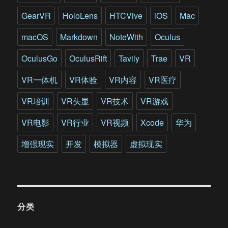
机
图
GearVR
HoloLens
HTCVive
iOS
Mac
形
学
macOS
Markdown
NoteWith
Oculus
2.0
时
OculusGo
OculusRift
Tavily
Trae
VR
代
即
VR一体机
VR体验
VR内容
VR医疗
将
到
VR培训
VR头显
VR技术
VR游戏
来
VR电影
VR行业
VR视频
Xcode
华为
增强现实
开发
模拟器
虚拟现实
分类