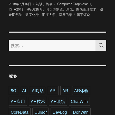
发
分
标
2018年7月16日
访谈
、
跑会
Computer Graphics2.0
、
布
类
签
IGTA2018
、
RGBD图形
、
可计算制造
、
周昆
、
图像图形技术
、
图
于
于
象图形学
、
数字化身
、
浙江大学
、
深度信息
留下评论
浙
江
大
学
搜
CAD&CG
搜
索
国
索：
家
重
点
实
验
标签
室
主
任
5G
AI
AI对话
API
AR
AR体验
周
昆：
AR应用
AR技术
AR眼镜
ChatWith
计
算
CoreData
Cursor
DevLog
DoitWith