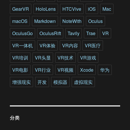
机
图
GearVR
HoloLens
HTCVive
iOS
Mac
形
学
macOS
Markdown
NoteWith
Oculus
2.0
时
OculusGo
OculusRift
Tavily
Trae
VR
代
即
VR一体机
VR体验
VR内容
VR医疗
将
到
VR培训
VR头显
VR技术
VR游戏
来
VR电影
VR行业
VR视频
Xcode
华为
增强现实
开发
模拟器
虚拟现实
分类