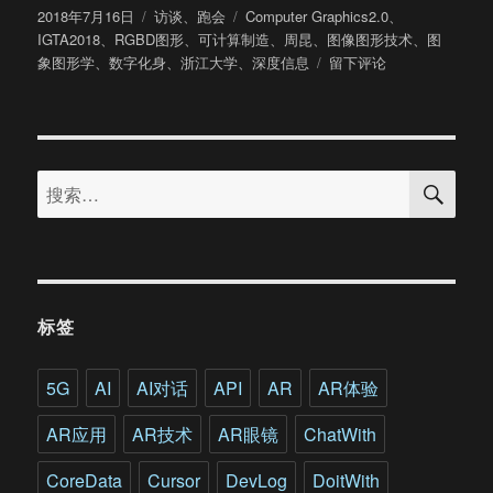
发
分
标
2018年7月16日
访谈
、
跑会
Computer Graphics2.0
、
布
类
签
IGTA2018
、
RGBD图形
、
可计算制造
、
周昆
、
图像图形技术
、
图
于
于
象图形学
、
数字化身
、
浙江大学
、
深度信息
留下评论
浙
江
大
学
搜
CAD&CG
搜
索
国
索：
家
重
点
实
验
标签
室
主
任
5G
AI
AI对话
API
AR
AR体验
周
昆：
AR应用
AR技术
AR眼镜
ChatWith
计
算
CoreData
Cursor
DevLog
DoitWith