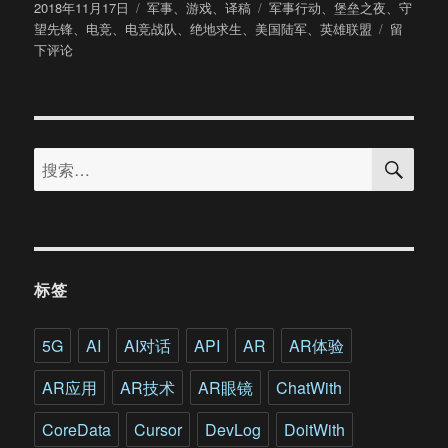
发
分
标
2018年11月17日
军事
、
游戏
、
译稿
军事行动
、
堡垒之夜
、
守
布
类
签
于
望先锋
、
电竞
、
电竞战队
、
绝地求生
、
美国陆军
、
英雄联盟
留
于
美
下评论
国
陆
军
正
搜
在
搜
索
组
索：
建
电
竞
战
队
标签
还
曾
开
5G
AI
AI对话
API
AR
AR体验
发
一
AR应用
AR技术
AR眼镜
ChatWith
款
“官
CoreData
Cursor
DevLog
DoitWith
方