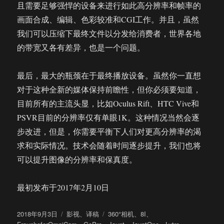
且需要足够强悍的设备来进行如此高分辨率和帧率的
画面合成、编辑、色彩较准和CGI工作。并且，虽然
我们可以压缩下最终文件以分发给消费者，世界各地
的带宽又各有差异，也是一个问题。
最后，最大的瓶颈在于最终播放设备。虽然你一直想
对于这种全新的媒体保持前瞻性，但你必须要知道，
目前所有的主流头显，比如Oculus Rift、HTC Vive和
PSVR目前的分辨率仅有单眼1K。这种情况当然会逐
步改进，但是，你需要平衡下人们对更高分辨率的渴
求和实际情况。技术会随着时间逐步提升，我们也将
可以提升图像的分辨率和保真度。
最初发布于2017年2月10日
发
分
标
2018年9月3日
影视
、
译稿
360°相机
、
8I
、
布
类
签