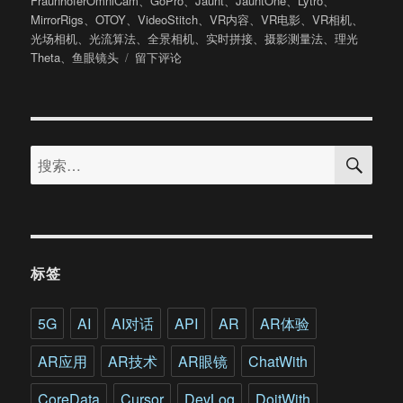
FraunhoferOmniCam
、
GoPro
、
Jaunt
、
JauntOne
、
Lytro
、
于
MirrorRigs
、
OTOY
、
VideoStitch
、
VR内容
、
VR电影
、
VR相机
、
光场相机
、
光流算法
、
全景相机
、
实时拼接
、
摄影测量法
、
理光
于
Theta
、
鱼眼镜头
留下评论
Jaunt
VR
电
影
搜
拍
搜
索
摄
索：
指
南
中
文
版
标签
第
二
章
5G
AI
AI对话
API
AR
AR体验
相
机
AR应用
AR技术
AR眼镜
ChatWith
(上)
CoreData
Cursor
DevLog
DoitWith