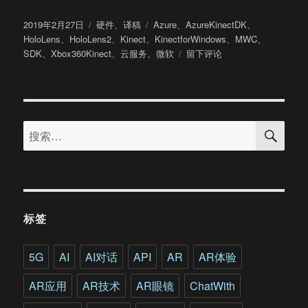
发
分
标
2019年2月27日
硬件
、
译稿
Azure
、
AzureKinectDK
、
布
类
签
HoloLens
、
HoloLens2
、
Kinect
、
KinectforWindows
、
MWC
、
于
于
SDK
、
Xbox360Kinect
、
云服务
、
微软
留下评论
微
软
全
新
搜
Kinect
搜
索
传
索：
感
器
Azure
Kinect
DK
标签
上
手
5G
AI
AI对话
API
AR
AR体验
AR应用
AR技术
AR眼镜
ChatWith