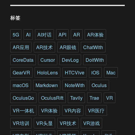
标签
5G
AI
AI对话
API
AR
AR体验
AR应用
AR技术
AR眼镜
ChatWith
CoreData
Cursor
DevLog
DoitWith
GearVR
HoloLens
HTCVive
iOS
Mac
macOS
Markdown
NoteWith
Oculus
OculusGo
OculusRift
Tavily
Trae
VR
VR一体机
VR体验
VR内容
VR医疗
VR培训
VR头显
VR技术
VR游戏