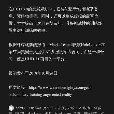
在HUD 3.0的发展规划中，它将能显示包括地形信
息、障碍物等等。同时，还可以生成虚拟的敌军位
置，大大提高士兵们在复杂的、具备挑战性的训练场
景中进行训练的效率。
根据外媒此前的报道，Magic Leap和微软HoloLens正在
争夺为美国士兵提供AR头显的军方合同，而这一和合
同，便是HUD 3.0项目的一部分。
最初发布于2018年10月24日
原文链接：https://www.wearethemighty.com/gear-
tech/military-training-augmented-reality
作
发
分
标
admin
2018年10月25日
影视
、
译稿
AR技术
、
AR眼
者
布
类
签
镜
、
DSTS
、
HoloLens
、
HUD
、
MagicLeap
、
军队
、
增强现实
、
模