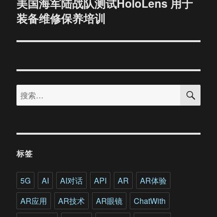
美国海军陆战队测试HoloLens 用于
下
装备维修保养培训
篇
文
章：
搜
搜
索
索：
标签
5G
AI
AI对话
API
AR
AR体验
AR应用
AR技术
AR眼镜
ChatWith