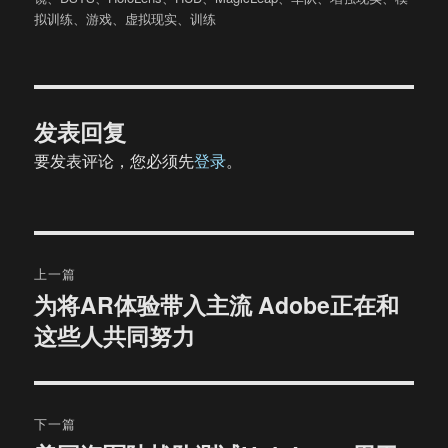
于
拟训练
、
游戏
、
虚拟现实
、
训练
发表回复
要发表评论，您必须先
登录
。
文
上一篇
章
为将AR体验带入主流 Adobe正在和
上
这些人共同努力
篇
导
文
航
章：
下一篇