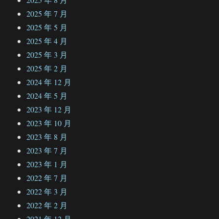
2025 年 7 月
2025 年 5 月
2025 年 4 月
2025 年 3 月
2025 年 2 月
2024 年 12 月
2024 年 5 月
2023 年 12 月
2023 年 10 月
2023 年 8 月
2023 年 7 月
2023 年 1 月
2022 年 7 月
2022 年 3 月
2022 年 2 月
2021 年 12 月