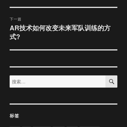
文
航
章：
下一篇
AR技术如何改变未来军队训练的方
下
式?
篇
文
章：
搜
搜
索
索：
标签