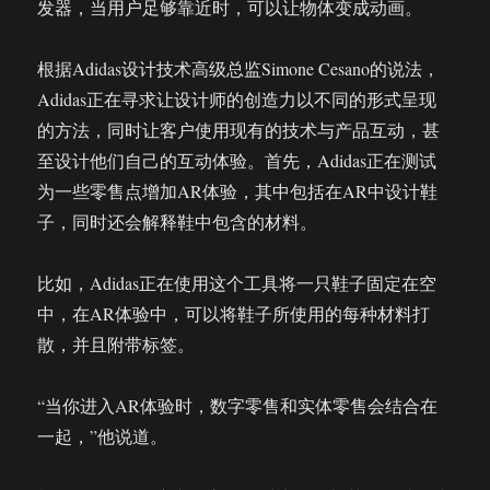
发器，当用户足够靠近时，可以让物体变成动画。
根据Adidas设计技术高级总监Simone Cesano的说法，
Adidas正在寻求让设计师的创造力以不同的形式呈现
的方法，同时让客户使用现有的技术与产品互动，甚
至设计他们自己的互动体验。首先，Adidas正在测试
为一些零售点增加AR体验，其中包括在AR中设计鞋
子，同时还会解释鞋中包含的材料。
比如，Adidas正在使用这个工具将一只鞋子固定在空
中，在AR体验中，可以将鞋子所使用的每种材料打
散，并且附带标签。
“当你进入AR体验时，数字零售和实体零售会结合在
一起，”他说道。