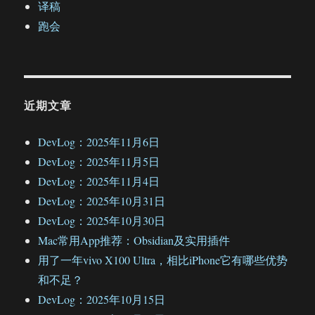
译稿
跑会
近期文章
DevLog：2025年11月6日
DevLog：2025年11月5日
DevLog：2025年11月4日
DevLog：2025年10月31日
DevLog：2025年10月30日
Mac常用App推荐：Obsidian及实用插件
用了一年vivo X100 Ultra，相比iPhone它有哪些优势
和不足？
DevLog：2025年10月15日