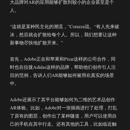
大品牌对AR的应用能够扩散到较小的企业甚至是个
人。
“这就是某种民主化的潮流，”Corazza说。“有人先来破
冰，然后就会扩散给每个人。所以，我们想要让这种
新事物尽快地扩散开来。”
首先，Adobe正在和苹果和Pixar这样的公司合作，同
时也在拉拢Adidas这样的品牌，帮助他们创作引人注
目的范例，告诉人们AR能够如何被用在真实的场景
中。
Adobe还展示了其平台能够如何为二维的艺术品创作
AR体验。比如，Adobe对一张插画进行了处理，打乱
了原有的图层，创作出了某种隧道，用户可以使用自
己的手机在其中行走。还有其他的工具，比如临近触