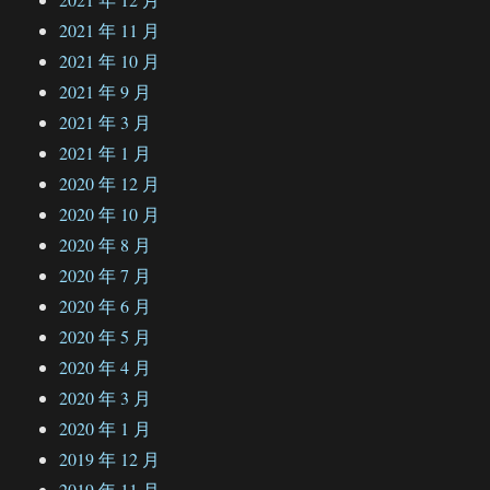
2021 年 11 月
2021 年 10 月
2021 年 9 月
2021 年 3 月
2021 年 1 月
2020 年 12 月
2020 年 10 月
2020 年 8 月
2020 年 7 月
2020 年 6 月
2020 年 5 月
2020 年 4 月
2020 年 3 月
2020 年 1 月
2019 年 12 月
2019 年 11 月