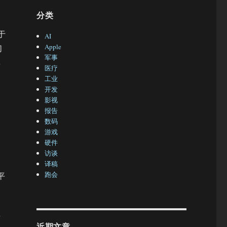
分类
于
AI
Apple
们
军事
集
医疗
工业
开发
影视
。
报告
数码
游戏
硬件
访谈
译稿
跑会
平
有
近期文章