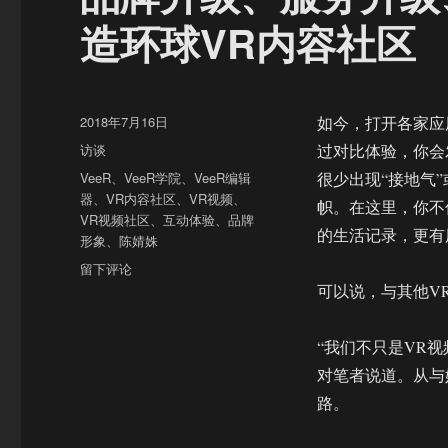
造环球VR内容社区
发
2018年7月16日
如今，打开各家应
布
分
访谈
过对比体验，你会
于
类
标
VeeR
、
VeeR学院
、
VeeR编辑
很少出现“接地气
签
器
、
VR内容社区
、
VR视频
、
帜。在这里，你不
VR视频社区
、
互动体验
、
品牌
的生活记录，更有
形象
、
陈婧姝
于
留下评论
品
可以说，与其他V
牌
升
“我们不只是VR视
级、
服
对笔者说道。从与
务
路。
升
级、