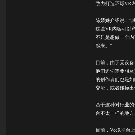
体
致力打造环球VR
验
升
陈婧姝介绍说：“
级
VeeR
这些VR内容可以
致
不只是想做一个内
力
起来。”
打
造
环
目前，由于受设备
球
他们迫切需要相互
VR
内
的创作者们也是如
容
交流，或者碰撞出
社
区
基于这种对行业的理
台不太一样的地方
目前，VeeR平