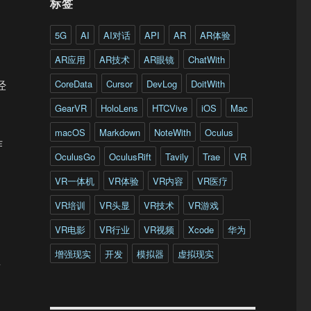
标签
5G
AI
AI对话
API
AR
AR体验
AR应用
AR技术
AR眼镜
ChatWith
CoreData
Cursor
DevLog
DoitWith
经
GearVR
HoloLens
HTCVive
iOS
Mac
macOS
Markdown
NoteWith
Oculus
作
OculusGo
OculusRift
Tavily
Trae
VR
VR一体机
VR体验
VR内容
VR医疗
VR培训
VR头显
VR技术
VR游戏
VR电影
VR行业
VR视频
Xcode
华为
增强现实
开发
模拟器
虚拟现实
思