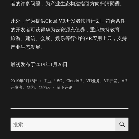
者的许多问题，为产业生态构建指引方向扫清阴霾。
此外，华为提供Cloud VR开发者扶持计划，符合条件
的开发者可获得华为云资源充值券，重点扶持教育、
旅游、建筑、会展、娱乐等行业的VR应用上云，支持
产业生态发展。
最初发布于2019年1月26日
发
分
标
2019年2月16日
工业
5G
、
CloudVR
、
VR业务
、
VR开发
、
VR
布
类
于
签
开发者
、
华为
、
华为云
留下评论
于
华
为
正
式
搜
发
搜
索
布
索：
华
为