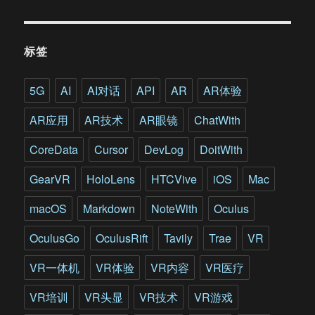
云
5G
Cloud
标签
VR
服
务
5G
AI
AI对话
API
AR
AR体验
推
出
AR应用
AR技术
AR眼镜
ChatWith
开
发
CoreData
Cursor
DevLog
DoitWith
者
扶
GearVR
HoloLens
HTCVive
iOS
Mac
持
计
macOS
Markdown
NoteWith
Oculus
划
OculusGo
OculusRift
Tavily
Trae
VR
VR一体机
VR体验
VR内容
VR医疗
VR培训
VR头显
VR技术
VR游戏