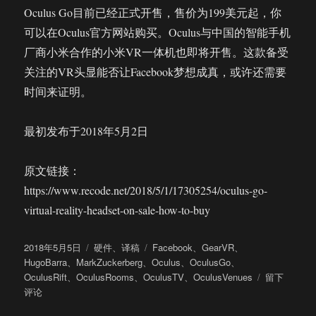
Oculus Go目前已经正式开售，售价为199美元起，你
可以在Oculus官方网站购买。Oculus与中国的智能手机
厂商小米合作的小米VR一体机也即将开售。这款备受
关注的VR头显能否让Facebook梦想成真，或许还需要
时间来证明。
最初发布于2018年5月2日
原文链接：
https://www.recode.net/2018/5/1/17305254/oculus-go-
virtual-reality-headset-on-sale-how-to-buy
发
分
标
2018年5月5日
硬件
、
译稿
Facebook
、
GearVR
、
布
类
签
HugoBarra
、
MarkZuckerberg
、
Oculus
、
OculusGo
、
于
于
OculusRift
、
OculusRooms
、
OculusTV
、
OculusVenues
留下
Oculus
评论
Go