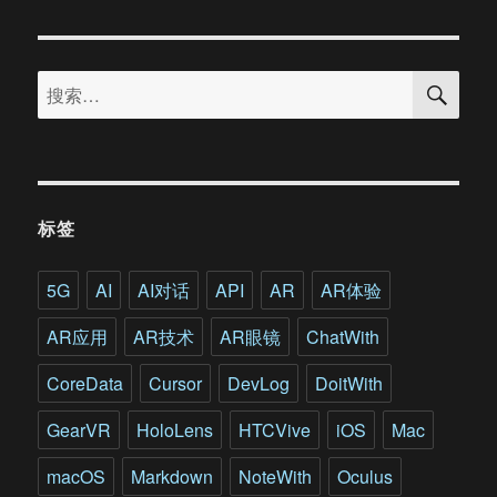
终
于
开
搜
售
搜
索
除
索：
了
让
VR
成
为
标签
主
流
Facebook
5G
AI
AI对话
API
AR
AR体验
还
有
AR应用
AR技术
AR眼镜
ChatWith
更
大
CoreData
Cursor
DevLog
DoitWith
的
野
GearVR
HoloLens
HTCVive
iOS
Mac
心
macOS
Markdown
NoteWith
Oculus