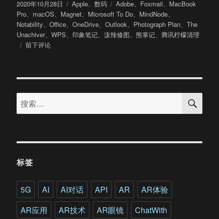
发
分
标
2020年10月28日
Apple
、
数码
Adobe
、
Foxmail
、
MacBook
布
类
签
Pro
、
macOS
、
Magnet
、
Microsoft To Do
、
MindNode
、
于
Notability
、
Office
、
OneDrive
、
Outlook
、
Photograph Plan
、
The
Unachiver
、
WPS
、
印象笔记
、
泼辣修图
、
熊掌记
、
腾讯柠檬清理
于
留下评论
Mac
常
用
App
搜
推
搜
索
荐：
索：
写
在
入
手
MacBook
标签
Pro
一
年
5G
AI
AI对话
API
AR
AR体验
后
AR应用
AR技术
AR眼镜
ChatWith