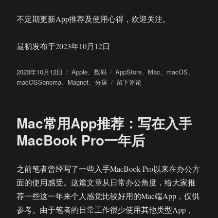
不定期更新App推荐及使用心得，欢迎关注。
最初发布于2023年10月12日
发
分
标
2023年10月12日
Apple
、
数码
AppStore
、
Mac
、
macOS
、
布
类
签
于
macOSSonoma
、
Magnet
、
分屏
留下评论
于
Mac
常
用
Mac常用App推荐：写在入手
App
推
MacBook Pro一年后
荐：
快
捷
之前笔者曾经写了一些入手MacBook Pro以来在办公方
分
面的使用感受。这篇文章从日常办公角度，给大家推
屏
工
荐一些这一年来个人感觉比较好用的Mac端App，仅供
具
参考。由于笔者的日常工作很少使用其他类型App，
Magnet