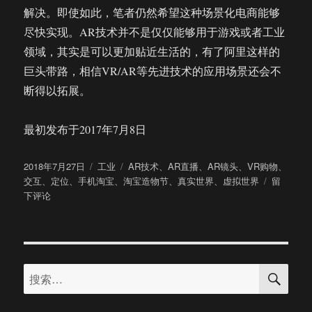
解决。即使如此，笔者仍然希望这种场景化电商能够
尽快实现。AR技术并不是仅仅能够用于游戏或者工业
领域，其实是可以更加贴近生活的，有了阿里这样的
巨头带路，相信VR/AR等先进技术的应用场景还会不
断得以拓展。
最初发布于2017年7月8日
发
分
标
2018年7月27日
工业
AR技术
、
AR直播
、
AR镜头
、
VR购物
、
布
类
签
于
交互
、
定位
、
手机淘宝
、
淘宝造物节
、
真实世界
、
虚拟世界
留
于
我
下评论
们
第
一
时
搜
间
搜
索
体
索：
验
了