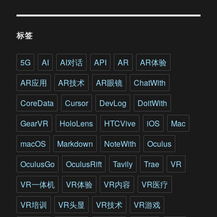
淘
宝
造
标签
物
节”
AR
5G
AI
AI对话
API
AR
AR体验
直
播”
AR应用
AR技术
AR眼镜
ChatWith
一
起
CoreData
Cursor
DevLog
DoitWith
来
解
GearVR
HoloLens
HTCVive
iOS
Mac
(吐)
析
macOS
Markdown
NoteWith
Oculus
(槽)
吧
OculusGo
OculusRift
Tavily
Trae
VR
VR一体机
VR体验
VR内容
VR医疗
VR培训
VR头显
VR技术
VR游戏