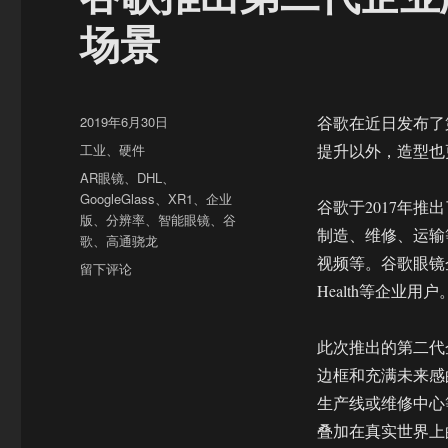
场景
发
2019年6月30日
谷歌在近日发布了第二代企
布
分
工业
、
硬件
提升以外，造型也
于
类
标
AR眼镜
、
DHL
、
签
GoogleGlass
、
XR1
、
企业
谷歌于2017年
版
、
分辨率
、
智能眼镜
、
谷
制造、维修、运输
歌
、
高通骁龙
视频等。谷歌眼镜企
于
留下评论
谷
Health等企业用户
歌
推
此次推出的第二代
出
第
边框和充满未来感的
二
生产线或维修中心
代
叠加在真实世界上
企