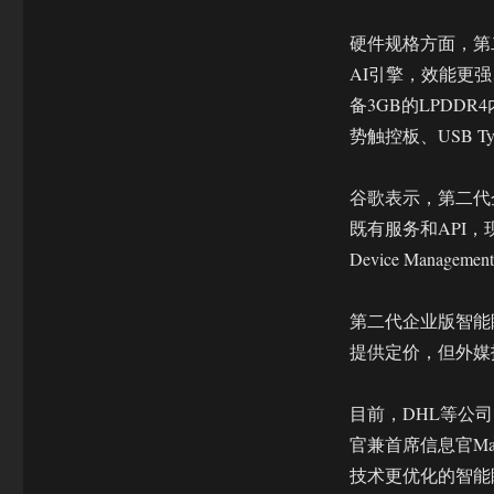
业
版
硬件规格方面，第
智
AI引擎，效能更
能
眼
备3GB的LPDD
镜
势触控板、USB T
专
注
企
谷歌表示，第二代企
业
既有服务和API，现在还
应
Device Mana
用
场
景
第二代企业版智能
提供定价，但外媒
目前，DHL等公司已经在
官兼首席信息官Ma
技术更优化的智能