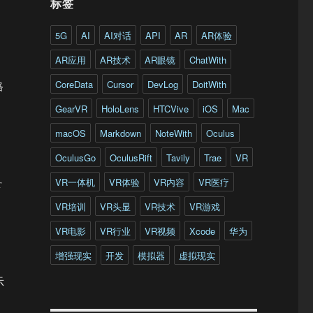
标签
5G
AI
AI对话
API
AR
AR体验
AR应用
AR技术
AR眼镜
ChatWith
CoreData
Cursor
DevLog
DoitWith
格
。
GearVR
HoloLens
HTCVive
iOS
Mac
macOS
Markdown
NoteWith
Oculus
OculusGo
OculusRift
Tavily
Trae
VR
VR一体机
VR体验
VR内容
VR医疗
r
VR培训
VR头显
VR技术
VR游戏
VR电影
VR行业
VR视频
Xcode
华为
增强现实
开发
模拟器
虚拟现实
示