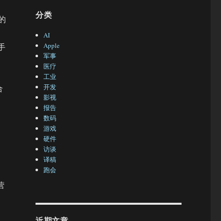
分类
的
AI
Apple
手
军事
医疗
工业
开发
合
影视
报告
数码
游戏
硬件
访谈
译稿
跑会
营
、
近期文章