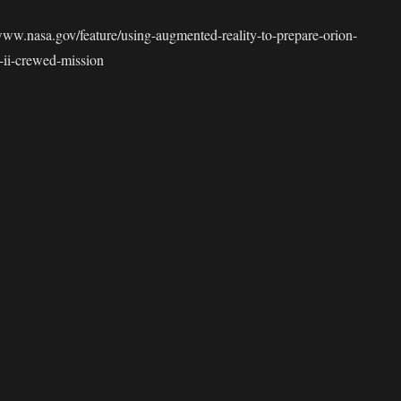
asa.gov/feature/using-augmented-reality-to-prepare-orion-
-ii-crewed-mission