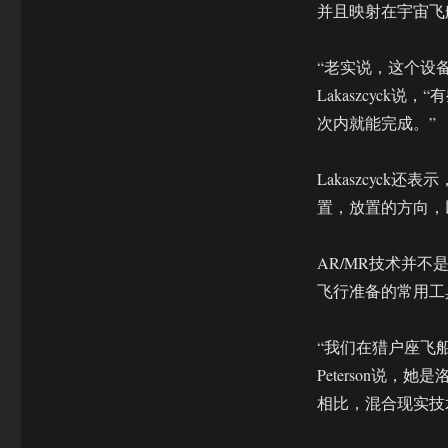
术
并且映射在宇宙飞
助
力
“老实说，这个设
载
人
Lakaszcyck
登
次内就能完成。”
月
计
划
Lakaszcyc
置，放置的方向，
AR/MR技术并
飞行准备的常用工
“我们在猎户座飞船的
Peterson说
相比，混合现实技