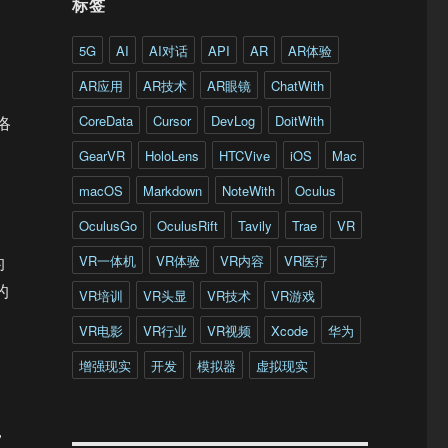
标签
5G
AI
AI对话
API
AR
AR体验
AR应用
AR技术
AR眼镜
ChatWith
CoreData
Cursor
DevLog
DoitWith
洛
GearVR
HoloLens
HTCVive
iOS
Mac
macOS
Markdown
NoteWith
Oculus
OculusGo
OculusRift
Tavily
Trae
VR
VR一体机
VR体验
VR内容
VR医疗
的
的
VR培训
VR头显
VR技术
VR游戏
VR电影
VR行业
VR视频
Xcode
华为
增强现实
开发
模拟器
虚拟现实
，