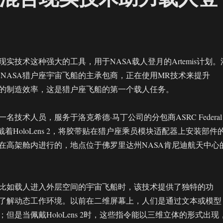
实技术这种强大的工具，用于NASA载人登月的Artemis计划。
是NASA猎户座宇宙飞船的主承包商，正在使用MR技术来提升
I宇宙飞船的制造效率，这是猎户座飞船的第一个载人任务。
cyck是一名技术人员，服务于洛克希德·马丁公司的分包商ASRC Federal
ons。她戴着HoloLens 2，将胶带贴在猎户座乘员模块适配器上安装部件
在高架舱内进行的，地点位于佛罗里达州NASA肯尼迪航天中心
比如载人进入外层空间的宇宙飞船时，该技术提供了独特的功
了解动态工作环境。以前在二维屏幕上，人们是通过文本或模型
但是当佩戴HoloLens 2时，这些指令能以三维立体的形式出现