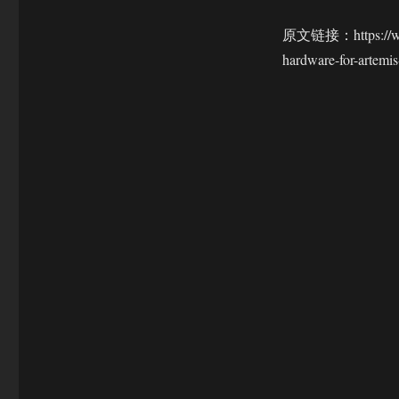
原文链接：https://www.n
hardware-for-artemis