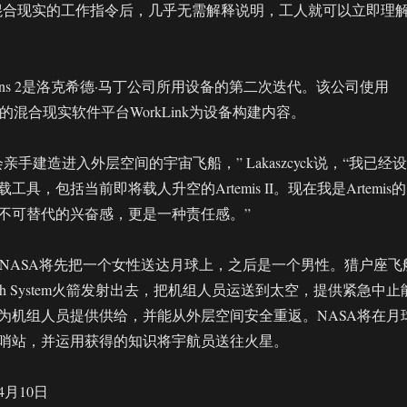
，使用混合现实的工作指令后，几乎无需解释说明，工人就可以立即理
Lens 2是洛克希德·马丁公司所用设备的第二次迭代。该公司使用
开发的混合现实软件平台WorkLink为设备构建内容。
亲手建造进入外层空间的宇宙飞船，” Lakaszcyck说，“我已经设
具，包括当前即将载人升空的Artemis II。现在我是Artemis的
不可替代的兴奋感，更是一种责任感。”
划里，NASA将先把一个女性送达月球上，之后是一个男性。猎户座飞
aunch System火箭发射出去，把机组人员运送到太空，提供紧急中止
为机组人员提供供给，并能从外层空间安全重返。NASA将在月
哨站，并运用获得的知识将宇航员送往火星。
4月10日