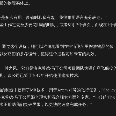
船的物理实体上。
备是多么有用、多省时和多有趣，我很难用语言充分表达。”
说，“有些工作过去至少要花1周的时间，或者8到12个班次，而现在1个
k还表示，通过这个设备，她可以准确地看到在宇宙飞船里摆放物品的位
以及它们的参考编号，使得这个过程前所未有的高效。
不是一时之风。它们是洛克希德·马丁公司项目团队为猎户座飞船投
具。该公司已经于2017年开始使用这项技术。
制造中使用了MR技术，用于Artemis I号的飞行任务，”Shelley
，她是洛克希德·马丁公司混合现实和混合现实方面的专家。“与传统方法
术正帮助我们突破界限，以更快的速度完成任务。”