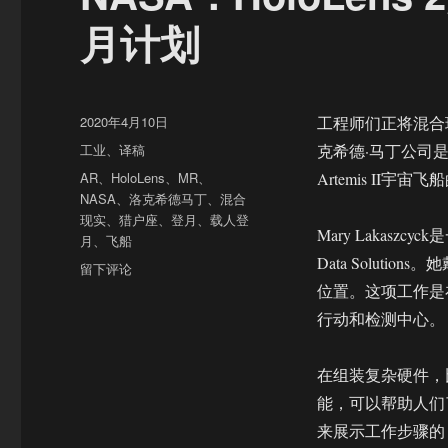
月计划
发
2020年4月10日
工程师们正将混合现
布
分
工业
、
译稿
克希德·马丁公司
于
类
标
AR
、
HoloLens
、
MR
、
Artemis I
签
NASA
、
洛克希德马丁
、
混合
现实
、
猎户座
、
登月
、
载人登
Mary Lakasz
月
、
飞船
Data Soluti
于
留下评论
NASA：
位置。这项工作是
HoloLens
行动和检测中心。
2
混
合
在组装复杂硬件，
现
能，可以帮助人们
实
来展示工作步骤的；
技