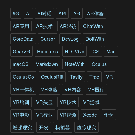
用
于
5G
AI
AI对话
API
AR
AR体验
电
影
AR应用
AR技术
AR眼镜
ChatWith
制
作
CoreData
Cursor
DevLog
DoitWith
GearVR
HoloLens
HTCVive
iOS
Mac
macOS
Markdown
NoteWith
Oculus
OculusGo
OculusRift
Tavily
Trae
VR
VR一体机
VR体验
VR内容
VR医疗
VR培训
VR头显
VR技术
VR游戏
VR电影
VR行业
VR视频
Xcode
华为
增强现实
开发
模拟器
虚拟现实