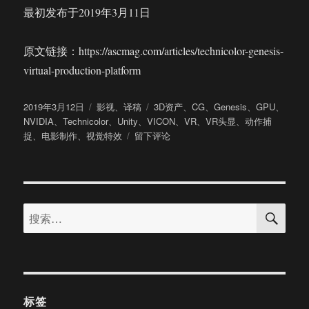
最初发布于2019年3月11日
原文链接：https://ascmag.com/articles/technicolor-genesis-
virtual-production-platform
发
分
标
2019年3月12日
影视
、
译稿
3D资产
、
CG
、
Genesis
、
GPU
、
布
类
签
NVIDIA
、
Technicolor
、
Unity
、
VICON
、
VR
、
VR头显
、
动作捕
于
于
捉
、
电影制作
、
视觉特效
留下评论
Technicolor
打
造
Genesis
搜
虚
搜
索
拟
索：
制
作
平
台
将
标签
VR