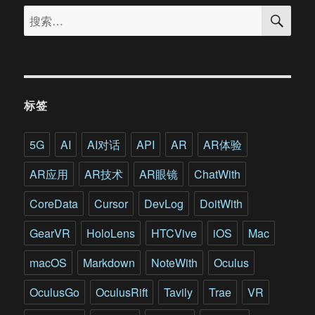
搜
和
搜
索
政
索：
府
机
构
这
样
标签
应
用
增
5G
AI
AI对话
API
AR
AR体验
强
现
AR应用
AR技术
AR眼镜
ChatWith
实
和
CoreData
Cursor
DevLog
DoitWith
虚
拟
GearVR
HoloLens
HTCVive
iOS
Mac
现
实
macOS
Markdown
NoteWith
Oculus
OculusGo
OculusRift
Tavily
Trae
VR