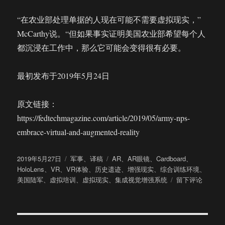
“在农业部处理单据的人现在可能不需要虚拟现实，”
McCarthy说。“但如果事实证明美国农业部希望每个人
都沉浸在工作中，那么它可能会变得很有必要。
最初发布于2019年5月24日
原文链接：
https://fedtechmagazine.com/article/2019/05/army-nps-
embrace-virtual-and-augmented-reality
发
分
标
2019年5月27日
军事
、
译稿
AR
、
AR眼镜
、
Cardboard
、
布
类
签
HoloLens
、
VR
、
VR体验
、
历史遗迹
、
增强现实
、
综合训练环境
、
于
于
美国陆军
、
虚拟培训
、
虚拟现实
、
集成视觉增强系统
留下评论
美
国
陆
军