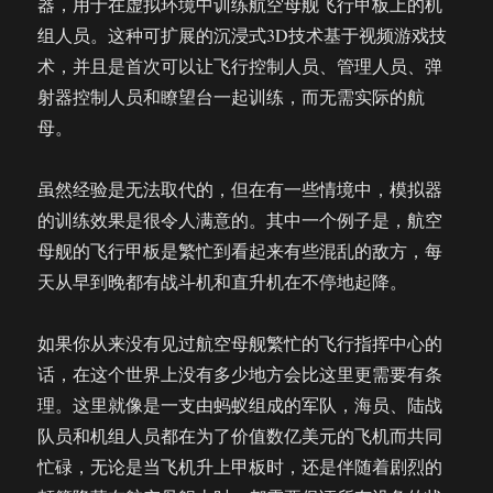
器，用于在虚拟环境中训练航空母舰飞行甲板上的机
VR/AR
组人员。这种可扩展的沉浸式3D技术基于视频游戏技
用
术，并且是首次可以让飞行控制人员、管理人员、弹
于
F-
射器控制人员和瞭望台一起训练，而无需实际的航
35
母。
战
机
维
虽然经验是无法取代的，但在有一些情境中，模拟器
护
的训练效果是很令人满意的。其中一个例子是，航空
培
母舰的飞行甲板是繁忙到看起来有些混乱的敌方，每
训
天从早到晚都有战斗机和直升机在不停地起降。
如果你从来没有见过航空母舰繁忙的飞行指挥中心的
话，在这个世界上没有多少地方会比这里更需要有条
理。这里就像是一支由蚂蚁组成的军队，海员、陆战
队员和机组人员都在为了价值数亿美元的飞机而共同
忙碌，无论是当飞机升上甲板时，还是伴随着剧烈的