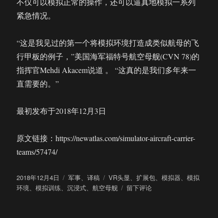
不仅可以模拟正常的操作，还可以逼真地模拟一系列
紧急情况。
“这是我见过的第一个将模拟环境打造成类似航母的飞
行甲板的例子，”美国海军福特号航空母舰(CVN 78)的
指挥官Mehdi Akacem说道 。 “这真的是我们多年来一
直需要的。”
最初发布于2018年12月3日
原文链接：https://newatlas.com/simulator-aircraft-carrier-
teams/57474/
发
分
标
2018年12月4日
军事
、
译稿
VR头显
、
扩展包
、
模拟器
、
模拟
布
类
签
于
环境
、
模拟训练
、
沉浸式
、
航空母舰
留下评论
于
美
国
海