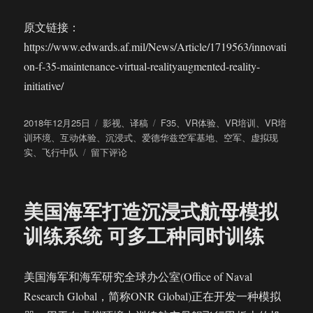
原文链接：
https://www.edwards.af.mil/News/Article/1719563/innovati
on-f-35-maintenance-virtual-realityaugmented-reality-
initiative/
发
分
标
2018年12月25日
影视
、
译稿
F35
、
VR体验
、
VR培训
、
VR培
布
类
签
训环境
、
互动体验
、
沉浸式
、
爱德华兹空军基地
、
空军
、
虚拟现
于
于
实
、
飞行中队
留下评论
美
军
爱
美国海军打造沉浸式航母模拟
德
华
训练系统 可多工种同时训练
兹
空
军
美国海军和海军研究全球办公室(Office of Naval
基
Research Global，简称ONR Global)正在开发一种模拟
地
将