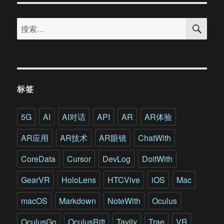
军
搜
打
搜
索
造
索：
沉
浸
式
航
母
标签
模
拟
训
5G
AI
AI对话
API
AR
AR体验
练
系
AR应用
AR技术
AR眼镜
ChatWith
统
可
CoreData
Cursor
DevLog
DoitWith
多
工
GearVR
HoloLens
HTCVive
iOS
Mac
种
同
macOS
Markdown
NoteWith
Oculus
时
训
OculusGo
OculusRift
Tavily
Trae
VR