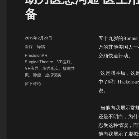
备
发
2019年2月23日
五十九岁的Bonn
布
分
医疗
、
译稿
万的其他美国人一
于
类
标
PrecisionVR
、
必须快速行动。
签
SurgicalTheatre
、
VR医疗
、
VR头显
、
增强现实
、
核磁共
“这是脑肿瘤，这
振
、
肿瘤
、
虚拟现实
中了吗?“Hackensac
于
留下评论
助
说。
力
医
“当他向我展示常
患
沟
还是不明白，为什
通
忍受这种情况，而
医
他向我展示了虚拟现
生