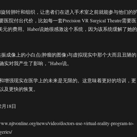
以操纵和旋转肺叶和组织，让患者们在进入手术室之前就能参与他们的
出代价，比如每一套Precision VR Surgical Theatre需要医
00美元的费用。Haber说她很感激这个系统，因为该系统缓解了她的
共振成像上的小白点(肿瘤的图像)与虚拟现实中那个大而且丑陋的
实对我产生了影响，”Haber说。
和增强现实在医学上的未来是无限的。这意味着更好的培训，更
以及更快的恢复。
2月18日
jtvonline.org/news/video/doctors-use-virtual-reality-program-to-
geries/