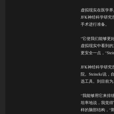
用
VR
虚拟现实在医学界是一个
进
JFK神经科学研
行
脑
手术进行准备。
部
手
“它使我们能够更
术
的
虚拟现实中看到的
术
更安全一点，“Stei
前
准
备
JFK神经科学研究所是该
院。Steinek
选工具。到目前为
“我能够用它来排
坦率地说，我觉得
样的脑部结构，“