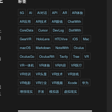
标签
5G
AI
AI对话
API
AR
AR体验
AR应用
AR技术
AR眼镜
ChatWith
CoreData
Cursor
DevLog
DoitWith
上
们
GearVR
HoloLens
HTCVive
iOS
Mac
macOS
Markdown
NoteWith
Oculus
OculusGo
OculusRift
Tavily
Trae
VR
脑
VR一体机
VR体验
VR内容
VR医疗
VR培训
VR头显
VR技术
VR游戏
VR电影
VR行业
VR视频
Xcode
华为
我
增强现实
开发
模拟器
虚拟现实
以