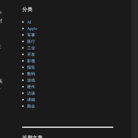
分类
h
对
AI
Apple
军事
医疗
在
工业
开发
影视
报告
数码
游戏
医
硬件
首
访谈
译稿
跑会
，
近期文章