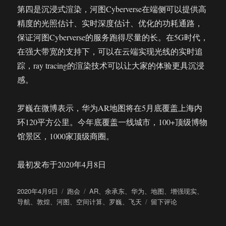
第四是沉浸式渲染，河图Cyberverse在端侧可以提供高
精度的光照估计、实时深度估计、优化的功耗通路，
保证河图Cyberverse的服务跑得尽量的长。在5G时代，
在强大带宽的支持下，可以在云端实现光线的实时追
踪，ray tracing的渲染技术可以让大家的体验更具沉浸
感。
罗巍在微博表示，华为AR地图将在5月底覆盖上海内
环120平方公里。今年底覆盖一线城市，100+顶级博物
馆景区，1000家顶级商圈。
最初发布于2020年4月8日
发
分
标
2020年4月9日
跑会
AR
、
余承东
、
华为
、
地图
、
增强现实
、
布
类
签
于
导航
、
敦煌
、
河图
、
空间计算
、
罗巍
、
飞天
留下评论
于
基
于