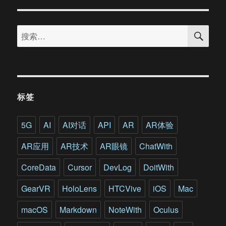
华
为
搜
河
搜
索
图
索：
Cyberverse
技
术
构
建
标签
华
为
AR
5G
AI
AI对话
API
AR
AR体验
地
图
AR应用
AR技术
AR眼镜
ChatWith
率
先
CoreData
Cursor
DevLog
DoitWith
上
线
GearVR
HoloLens
HTCVive
iOS
Mac
P40
系
macOS
Markdown
NoteWith
Oculus
列