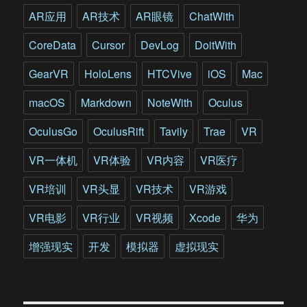
造
AR应用
AR技术
AR眼镜
ChatWith
环
球
CoreData
Cursor
DevLog
DoitWith
VR
内
GearVR
HoloLens
HTCVive
iOS
Mac
容
社
macOS
Markdown
NoteWith
Oculus
区
OculusGo
OculusRift
Tavily
Trae
VR
VR一体机
VR体验
VR内容
VR医疗
VR培训
VR头显
VR技术
VR游戏
VR电影
VR行业
VR视频
Xcode
华为
增强现实
开发
模拟器
虚拟现实