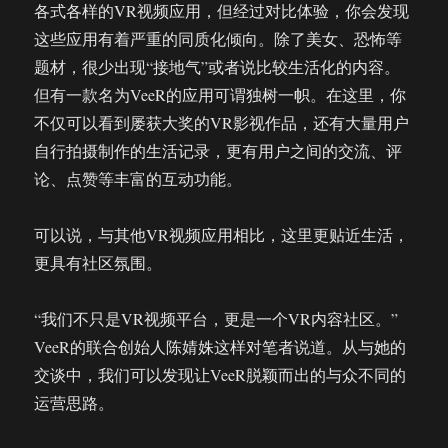
各式各样的VR视频应用，但经过对比体验，你会发现
VR/AR
这些应用有着严重的同质化倾向。除了美女、恐怖等
用
于
题材，很少出现“接地气”或者说比较生活化的内容。
F-
但有一款名为VeeR的应用可谓独树一帜。在这里，你
35
不仅可以看到屡获大奖的VR影视作品，还有大量用户
战
机
自行拍摄制作的生活记录，更有用户之间的交流、评
维
论、点赞等丰富的互动功能。
护
培
训
可以说，与其他VR视频应用相比，这里更贴近生活，
更具有社区氛围。
“我们不只是VR视频平台，更是一个VR内容社区。”
VeeR的联合创始人陈婧姝这样对笔者说道。从与她的
交谈中，我们可以发现让VeeR脱颖而出的与众不同的
运营思路。