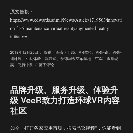
原文链接：
https://www.edwards.af.mil/News/Article/1719563/innovati
on-f-35-maintenance-virtual-realityaugmented-reality-
initiative/
发
分
标
2018年12月25日
影视
、
译稿
F35
、
VR体验
、
VR培训
、
VR培
布
类
签
训环境
、
互动体验
、
沉浸式
、
爱德华兹空军基地
、
空军
、
虚拟现
于
于
实
、
飞行中队
留下评论
美
军
爱
品牌升级、服务升级、体验升
德
华
级 VeeR致力打造环球VR内容
兹
社区
空
军
基
地
如今，打开各家应用市场，搜索“VR视频”，你能看到
将