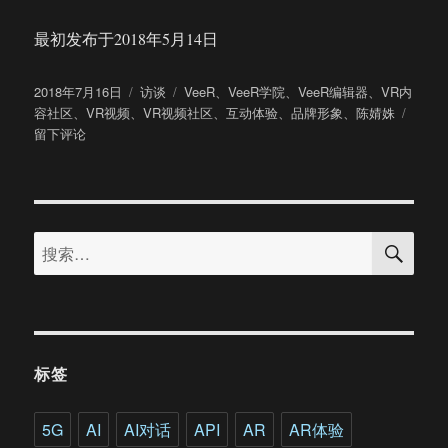
最初发布于2018年5月14日
发
分
标
2018年7月16日
访谈
VeeR
、
VeeR学院
、
VeeR编辑器
、
VR内
布
类
签
于
容社区
、
VR视频
、
VR视频社区
、
互动体验
、
品牌形象
、
陈婧姝
于
品
留下评论
牌
升
级、
服
搜
务
搜
索
升
索：
级、
体
验
升
级
标签
VeeR
致
力
5G
AI
AI对话
API
AR
AR体验
打