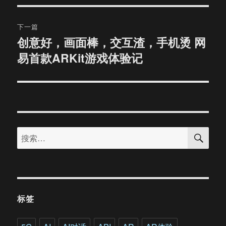
航
章：
下一篇
创意好，画面棒，交互渣，手机烫 网
下
易首款ARKit游戏体验记
篇
文
章：
搜
搜
索
索：
标签