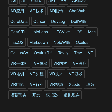
5G
AI
AI对话
API
AR
AR体验
AR应用
AR技术
AR眼镜
ChatWith
CoreData
Cursor
DevLog
DoitWith
GearVR
HoloLens
HTCVive
iOS
Mac
macOS
Markdown
NoteWith
Oculus
OculusGo
OculusRift
Tavily
Trae
VR
VR一体机
VR体验
VR内容
VR医疗
VR培训
VR头显
VR技术
VR游戏
VR电影
VR行业
VR视频
Xcode
华为
增强现实
开发
模拟器
虚拟现实