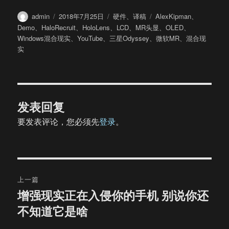
作
发
分
标
admin
2018年7月25日
硬件
、
译稿
AlexKipman
、
者
布
类
签
Demo
、
HaloRecruit
、
HoloLens
、
LCD
、
MR头显
、
OLED
、
于
Windows混合现实
、
YouTube
、
三星Odyssey
、
微软MR
、
混合现
实
发表回复
要发表评论，您必须先
登录
。
文
上一篇
章
增强现实正在入侵你的手机 别说你还
上
不知道它是啥
篇
导
文