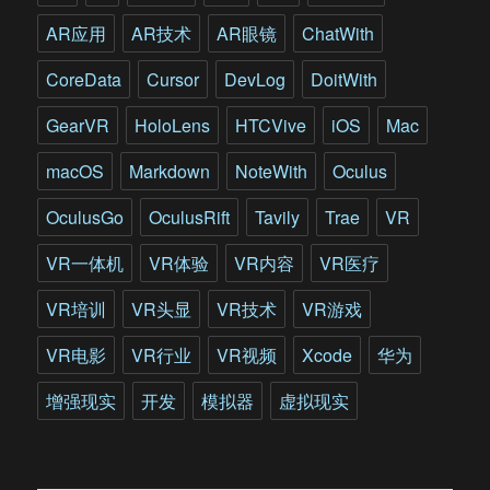
考
虑
AR应用
AR技术
AR眼镜
ChatWith
到
这
CoreData
Cursor
DevLog
DoitWith
些
要
GearVR
HoloLens
HTCVive
iOS
Mac
素
了
macOS
Markdown
NoteWith
Oculus
吗?
OculusGo
OculusRift
Tavily
Trae
VR
VR一体机
VR体验
VR内容
VR医疗
VR培训
VR头显
VR技术
VR游戏
VR电影
VR行业
VR视频
Xcode
华为
增强现实
开发
模拟器
虚拟现实