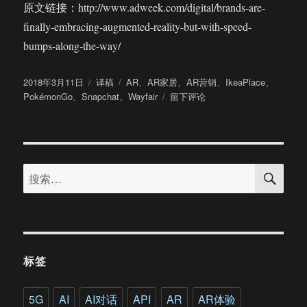
原文链接：http://www.adweek.com/digital/brands-are-
finally-embracing-augmented-reality-but-with-speed-
bumps-along-the-way/
发
分
标
2018年3月11日
译稿
AR
、
AR家居
、
AR营销
、
IkeaPlace
、
布
类
签
于
PokémonGo
、
Snapchat
、
Wayfair
留下评论
于
越
来
越
多
搜
的
搜
索
品
索：
牌
开
始
拥
抱
标签
AR
但
你
5G
AI
AI对话
API
AR
AR体验