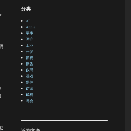
分类
其
AI
Apple
军事
特
医疗
工业
消
开发
影视
报告
数码
游戏
事
硬件
当
访谈
译稿
的
跑会
拟
近期文章