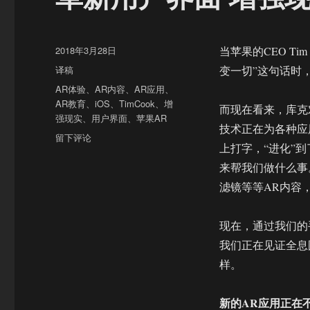
发
2018年3月28日
当苹果的CEO T
布
分
译稿
变一切”这句话时
于
类
标
AR体验
、
AR内容
、
AR应用
、
签
AR教育
、
iOS
、
TimCook
、
增
而现在看来，库克
强现实
、
用户界面
、
苹果AR
技术正在为各种应
于
留下评论
上打字，“进化”到
革
新
来帮我们做什么事。
用
滤镜等等AR内容
户
界
面
现在，通过我们的
增
我们正在见证全息
强
样。
现
实
正
新的AR应用正在