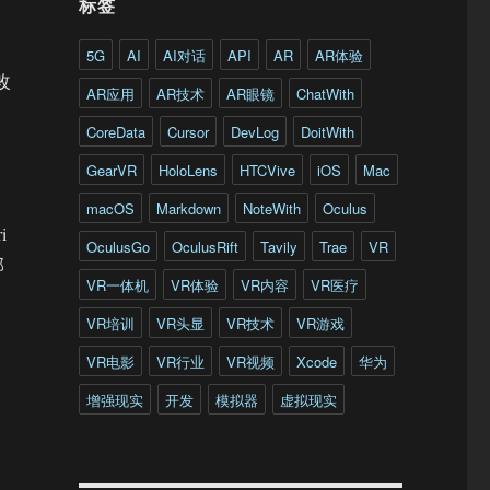
标签
5G
AI
AI对话
API
AR
AR体验
改
AR应用
AR技术
AR眼镜
ChatWith
CoreData
Cursor
DevLog
DoitWith
GearVR
HoloLens
HTCVive
iOS
Mac
macOS
Markdown
NoteWith
Oculus
i
OculusGo
OculusRift
Tavily
Trae
VR
部
VR一体机
VR体验
VR内容
VR医疗
VR培训
VR头显
VR技术
VR游戏
VR电影
VR行业
VR视频
Xcode
华为
一
增强现实
开发
模拟器
虚拟现实