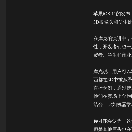
在
提
升
苹果iOS 11的发
用
3D摄像头和仿生
户
体
验
在库克的演讲中，他指
性，开发者们也一
费者、学生和商业
库克说，用户可以
西都在3D中被赋
直播为例，通过使
他们在赛场上奔跑
结合，比如机器学
你可能会认为，这
但是其他巨头也在