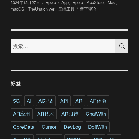
发
分
标
2024年12月27日
Apple
App
、
Apple
、
AppStore
、
Mac
、
布
类
签
于
macOS
、
TheUnarchiver
、
压缩工具
留下评论
于
Mac
常
用
App
搜
推
搜
索
荐：
索：
压
缩
工
具
The
标签
Unarchiver
5G
AI
AI对话
API
AR
AR体验
AR应用
AR技术
AR眼镜
ChatWith
CoreData
Cursor
DevLog
DoitWith