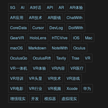
国
陆
5G
AI
AI对话
API
AR
AR体验
军
对
AR应用
AR技术
AR眼镜
ChatWith
增
强
CoreData
Cursor
DevLog
DoitWith
现
实
GearVR
HoloLens
HTCVive
iOS
Mac
的
探
macOS
Markdown
NoteWith
Oculus
索
历
OculusGo
OculusRift
Tavily
Trae
VR
程
VR一体机
VR体验
VR内容
VR医疗
VR培训
VR头显
VR技术
VR游戏
VR电影
VR行业
VR视频
Xcode
华为
增强现实
开发
模拟器
虚拟现实