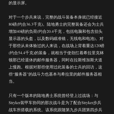
的显示屏。
对于一个步兵来说，完整的战斗装备本身就已经接近
80磅(约合36.3千克)。陆地勇士的完整装备还会为士兵
增加40磅的负荷(约合20.4千克，包括电脑和包含抬头
显示器的头盔，以及数码瞄准镜，无线电和电池)。对
于那些从未体验过的人来说，在战场上背着重达120磅
(约合54.4千克)的装备，就相当于使劲扛着希拉里克林
顿那已经退休的邮件服务器，同时在拉斯维加斯大道
上慢跑。根据对那些使用过此装备的士兵的回访，这
些“服务器”的战斗力也基本与希拉里的邮件服务器相
当。
只有一个版本的陆地勇士系统曾经登上过战场：与
Stryker装甲车协同的那次战斗是为了配合Stryker步兵
战车所搭载的系统。该系统跟随第九步兵团第四步兵