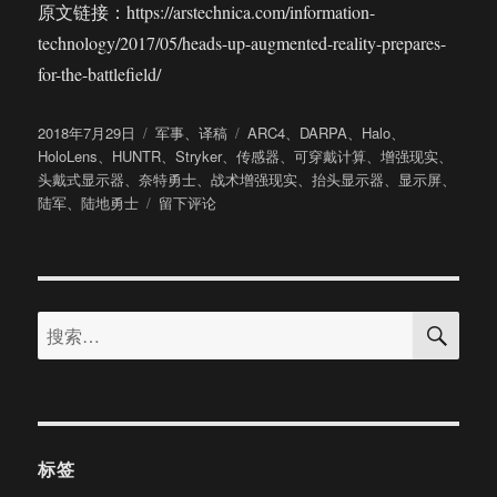
原文链接：https://arstechnica.com/information-
technology/2017/05/heads-up-augmented-reality-prepares-
for-the-battlefield/
发
分
标
2018年7月29日
军事
、
译稿
ARC4
、
DARPA
、
Halo
、
布
类
签
HoloLens
、
HUNTR
、
Stryker
、
传感器
、
可穿戴计算
、
增强现实
、
于
头戴式显示器
、
奈特勇士
、
战术增强现实
、
抬头显示器
、
显示屏
、
于
陆军
、
陆地勇士
留下评论
[梳
理]
一
心
搜
为
搜
索
了
索：
上
战
场
深
扒
标签
美