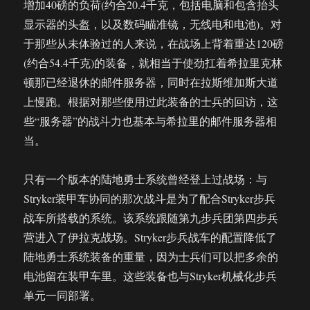
增加40磅的负荷(约合20.4千克，包括电脑和包含抬头
显示器的头盔，以及数码瞄准镜，无线电和电池)。对
于那些从未体验过的人来说，在战场上背着重达120磅
(约合54.4千克)的装备，就相当于使劲扛着希拉里克林
顿那已经退休的邮件服务器，同时在拉斯维加斯大道
上慢跑。根据对那些使用过此装备的士兵的回访，这
些“服务器”的战斗力也基本与希拉里的邮件服务器相
当。
只有一个版本的陆地勇士系统曾经登上过战场：与
Stryker装甲车协同的那次战斗是为了配合Stryker步兵
战车所搭载的系统。该系统跟随第九步兵团第四步兵
营进入了伊拉克战场。Stryker步兵战车的配置降低了
陆地勇士系统装备的重量，因为士兵们可以把多余的
电池留在装甲车里。这些装备也与Stryker机械化步兵
单元一同部署。