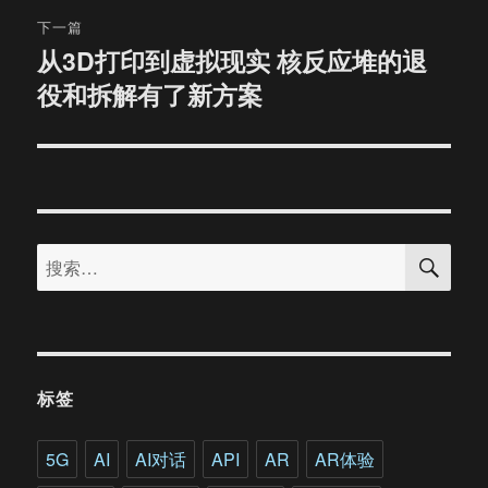
下一篇
从3D打印到虚拟现实 核反应堆的退
下
役和拆解有了新方案
篇
文
章：
搜
搜
索
索：
标签
5G
AI
AI对话
API
AR
AR体验