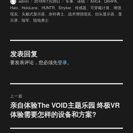
作
发
分
标
admin
2018年7月29日
军事
、
译稿
ARC4
、
DARPA
、
者
布
类
签
Halo
、
HoloLens
、
HUNTR
、
Stryker
、
传感器
、
可穿戴计算
、
增强
于
现实
、
头戴式显示器
、
奈特勇士
、
战术增强现实
、
抬头显示器
、
显
示屏
、
陆军
、
陆地勇士
发表回复
要发表评论，您必须先
登录
。
文
上一篇
章
亲自体验The VOID主题乐园 终极VR
上
体验需要怎样的设备和方案?
篇
导
文
航
章：