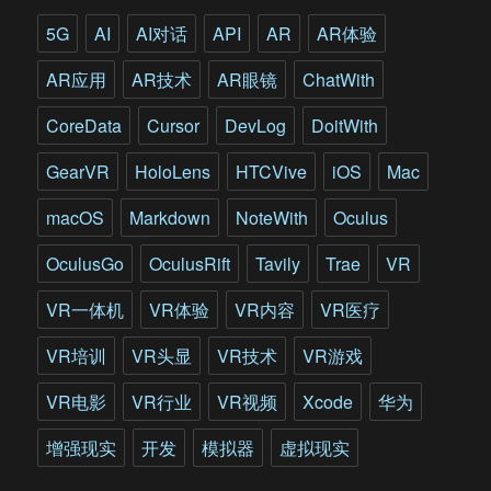
国
陆
5G
AI
AI对话
API
AR
AR体验
军
对
AR应用
AR技术
AR眼镜
ChatWith
增
强
CoreData
Cursor
DevLog
DoitWith
现
实
GearVR
HoloLens
HTCVive
iOS
Mac
的
探
macOS
Markdown
NoteWith
Oculus
索
历
OculusGo
OculusRift
Tavily
Trae
VR
程
VR一体机
VR体验
VR内容
VR医疗
VR培训
VR头显
VR技术
VR游戏
VR电影
VR行业
VR视频
Xcode
华为
增强现实
开发
模拟器
虚拟现实