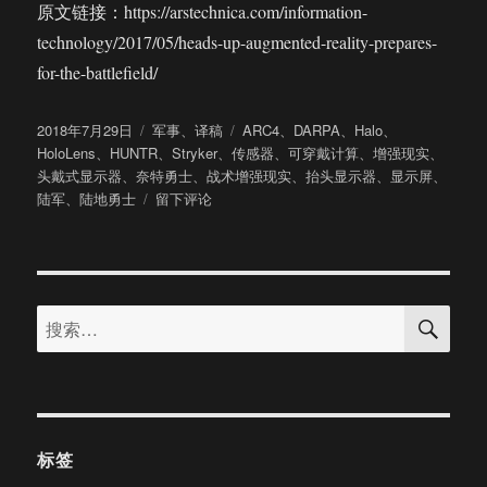
原文链接：https://arstechnica.com/information-
technology/2017/05/heads-up-augmented-reality-prepares-
for-the-battlefield/
发
分
标
2018年7月29日
军事
、
译稿
ARC4
、
DARPA
、
Halo
、
布
类
签
HoloLens
、
HUNTR
、
Stryker
、
传感器
、
可穿戴计算
、
增强现实
、
于
头戴式显示器
、
奈特勇士
、
战术增强现实
、
抬头显示器
、
显示屏
、
于
陆军
、
陆地勇士
留下评论
[梳
理]
一
心
搜
为
搜
索
了
索：
上
战
场
深
扒
标签
美