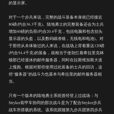
的显示屏。
对于一个步兵来说，完整的战斗装备本身就已经接近
80磅(约合36.3千克)。陆地勇士的完整装备还会为士兵
增加40磅的负荷(约合20.4千克，包括电脑和包含抬头
显示器的头盔，以及数码瞄准镜，无线电和电池)。对
于那些从未体验过的人来说，在战场上背着重达120磅
(约合54.4千克)的装备，就相当于使劲扛着希拉里克林
顿那已经退休的邮件服务器，同时在拉斯维加斯大道
上慢跑。根据对那些使用过此装备的士兵的回访，这
些“服务器”的战斗力也基本与希拉里的邮件服务器相
当。
只有一个版本的陆地勇士系统曾经登上过战场：与
Stryker装甲车协同的那次战斗是为了配合Stryker步兵
战车所搭载的系统。该系统跟随第九步兵团第四步兵