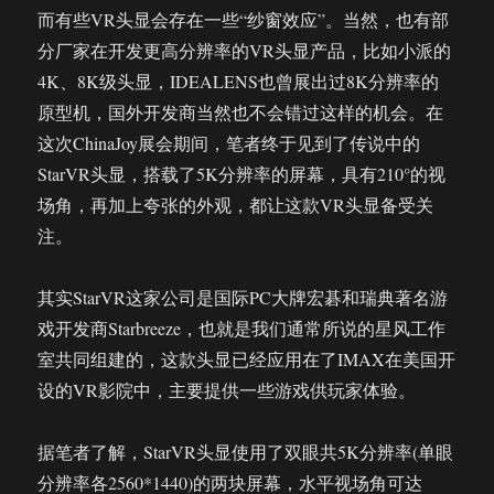
而有些VR头显会存在一些“纱窗效应”。当然，也有部
分厂家在开发更高分辨率的VR头显产品，比如小派的
4K、8K级头显，IDEALENS也曾展出过8K分辨率的
原型机，国外开发商当然也不会错过这样的机会。在
这次ChinaJoy展会期间，笔者终于见到了传说中的
StarVR头显，搭载了5K分辨率的屏幕，具有210°的视
场角，再加上夸张的外观，都让这款VR头显备受关
注。
其实StarVR这家公司是国际PC大牌宏碁和瑞典著名游
戏开发商Starbreeze，也就是我们通常所说的星风工作
室共同组建的，这款头显已经应用在了IMAX在美国开
设的VR影院中，主要提供一些游戏供玩家体验。
据笔者了解，StarVR头显使用了双眼共5K分辨率(单眼
分辨率各2560*1440)的两块屏幕，水平视场角可达