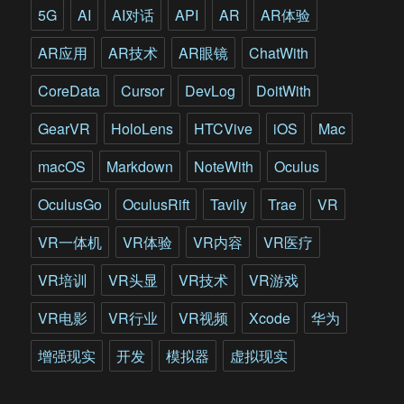
的
5G
AI
AI对话
API
AR
AR体验
VR
头
AR应用
AR技术
AR眼镜
ChatWith
显
体
CoreData
Cursor
DevLog
DoitWith
验
如
GearVR
HoloLens
HTCVive
iOS
Mac
何?
macOS
Markdown
NoteWith
Oculus
OculusGo
OculusRift
Tavily
Trae
VR
VR一体机
VR体验
VR内容
VR医疗
VR培训
VR头显
VR技术
VR游戏
VR电影
VR行业
VR视频
Xcode
华为
增强现实
开发
模拟器
虚拟现实