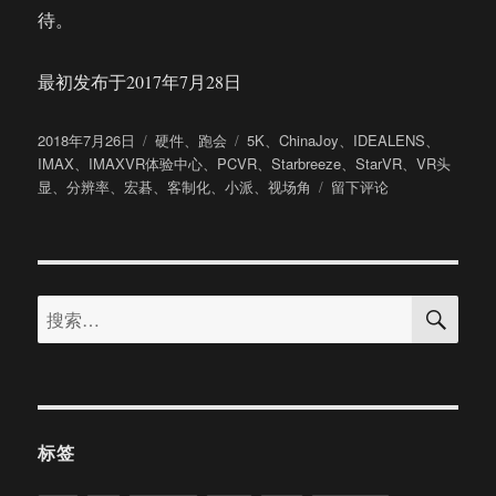
待。
最初发布于2017年7月28日
发
分
标
2018年7月26日
硬件
、
跑会
5K
、
ChinaJoy
、
IDEALENS
、
布
类
签
IMAX
、
IMAXVR体验中心
、
PCVR
、
Starbreeze
、
StarVR
、
VR头
于
于
显
、
分辨率
、
宏碁
、
客制化
、
小派
、
视场角
留下评论
StarVR
国
内
首
搜
秀
搜
索
5K
索：
分
辨
率
+210°
视
标签
场
角