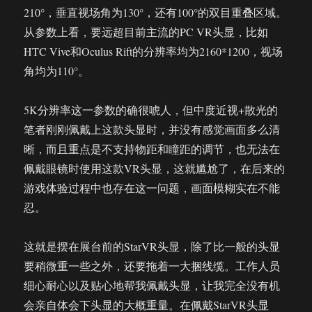
210°，垂直视场角为130°，还有100°的双目重叠区域。
从参数上看，要远超目前主流的PC VR头显，比如
HTC Vive和Oculus Rift的分辨率均为2160*1200，视场
角均为110°。
5K分辨率这一参数的确很唬人，但中度近视+散光的
笔者刚刚佩戴上这款头显时，并没有感觉画面多么清
晰，而且重点是不支持物距和瞳距的调节，也无法在
佩戴眼镜时使用这款VR头显，这就尴尬了，在后来的
游戏体验过程中也存在这一问题，画面模糊实在不能
忍。
这就是摆在展台前的StarVR头显，除了比一般的头显
要稍微重一些之外，还要拖着一大捆线缆。工作人员
细心耐心以及贴心地帮我佩戴头显，让我完全没有机
会亲自体会下头显的大概重量。在佩戴StarVR头显