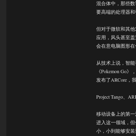
你
混合体中，那些数
的
要高端的处理器和强
手
机
别
但对于微软和其他
说
应用，风头甚至盖
你
会在意电脑图形在
还
不
知
从技术上说，智能
道
《Pokemon 
它
是
发布了ARCore
啥
Project Tango、A
移动设备上的第一波
进入这一领域，但
小，小到能够安装