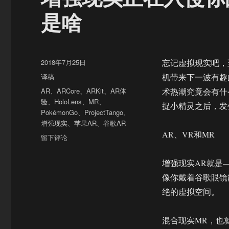
是啥
发
2018年7月25日
忘记虚拟现实吧，
布
分
译稿
机带来下一波有趣
于
类
标
AR
、
ARCore
、
ARKit
、
AR体
术热潮究竟会有什么新
签
验
、
HoloLens
、
MR
、
捉小精灵之后，发
PokémonGo
、
ProjectTango
、
增强现实
、
苹果AR
、
谷歌AR
AR、VR和MR
于
留下评论
增
强
增强现实AR就是
现
像你戴着谷歌眼镜
实
正
绝的虚拟空间。
在
入
混合现实MR，也
侵