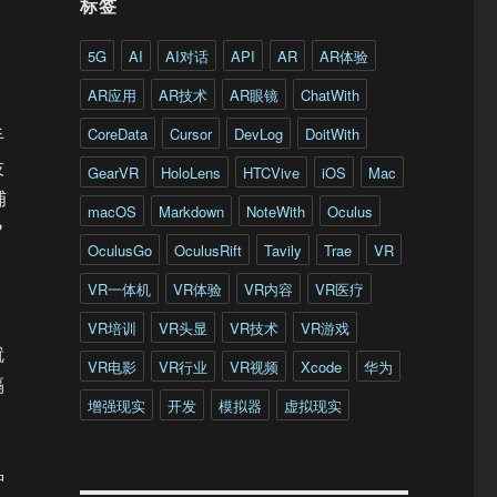
标签
5G
AI
AI对话
API
AR
AR体验
AR应用
AR技术
AR眼镜
ChatWith
CoreData
Cursor
DevLog
DoitWith
手
技
GearVR
HoloLens
HTCVive
iOS
Mac
捕
macOS
Markdown
NoteWith
Oculus
?
OculusGo
OculusRift
Tavily
Trae
VR
VR一体机
VR体验
VR内容
VR医疗
VR培训
VR头显
VR技术
VR游戏
就
VR电影
VR行业
VR视频
Xcode
华为
隔
增强现实
开发
模拟器
虚拟现实
种