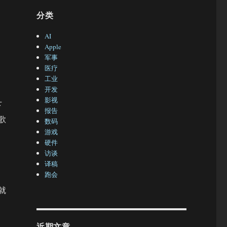
分类
AI
Apple
军事
医疗
工业
开发
影视
下
报告
歌
数码
游戏
硬件
访谈
译稿
跑会
就
近期文章