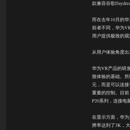
总
款兼容谷歌Daydr
裁
赵
而在去年10月的华为
学
知：
前者不同，华为VR
为
用户提供极致的观
用
户
提
从用户体验角度出发 
供
极
华为VR产品的研
致
VR
致体验的基础。所
体
元，而是可以连接
验
重量的控制。目前，
为
生
P20系列，连接电
态
合
在显示方面，华为选择
作
伙
辨率达到了3K，