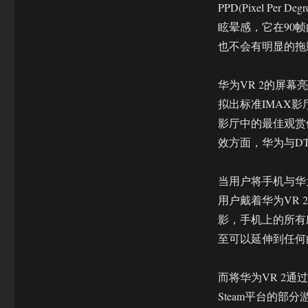
伴
PPD(Pixel P
提
眩晕感，它在90帧的刷
供
优
也不会有明显的拖
质
服
华为VR 2的屏幕亮
务
拟出标准IMAX影
影厅中的最佳观赏
效方面，华为与D
当用户将手机与华
用户戴着华为VR
影，手机上的所有
至可以延伸到任何
而将华为VR 2
Steam平台的部