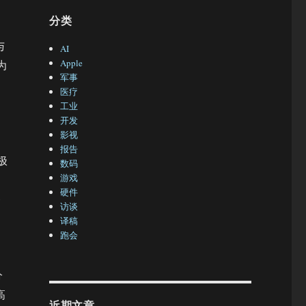
分类
与
AI
Apple
为
军事
医疗
工业
开发
影视
报告
极
数码
游戏
硬件
备
访谈
，
译稿
跑会
分
高
近期文章