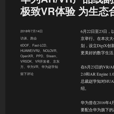
极致VR体验 为生
发
2018年7月14日
6月22日至23日
布
分
访谈
、
跑会
京举行。在本次大
于
类
标
6DOF
、
Fast-LCD
、
划，设立Digi
签
HUAWEIVR2
、
NOLOVR
、
更美好的数字生活
OpenXR
、
PPD
、
Steam
、
VRSDK
、
VR开发者
、
京东
方
、
华为VR
、
华为赵学知
在6月23日的VR
于
留下评论
2.0和AR Eng
华
总裁赵学知对HUA
为
绍。
AR/VR
产
品
华为曾在2016年
线
要配合华为旗下的
副