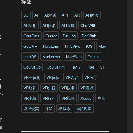
标签
5G
AI
AI对话
API
AR
AR体验
AR应用
AR技术
AR眼镜
ChatWith
CoreData
Cursor
DevLog
DoitWith
北
GearVR
HoloLens
HTCVive
iOS
Mac
来
macOS
Markdown
NoteWith
Oculus
OculusGo
OculusRift
Tavily
Trae
VR
VR一体机
VR体验
VR内容
VR医疗
K
副
VR培训
VR头显
VR技术
VR游戏
介
VR电影
VR行业
VR视频
Xcode
华为
增强现实
开发
模拟器
虚拟现实
需
首